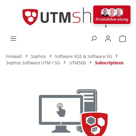
alt springen
Produktberatung
Ware
Firewall
Sophos
Software XGS & Software SG
Sophos Software UTM / SG
UTM500
Subscriptions
Bildergalerie überspringen