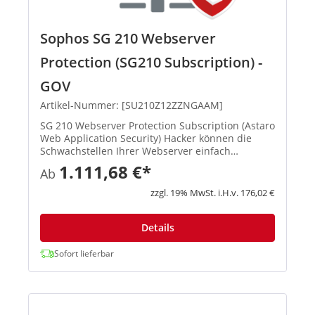
Sophos SG 210 Webserver
Protection (SG210 Subscription) -
GOV
Artikel-Nummer: [SU210Z12ZZNGAAM]
SG 210 Webserver Protection Subscription (Astaro
Web Application Security) Hacker können die
Schwachstellen Ihrer Webserver einfach
ausnutzen, um Daten zu stehlen, sich unbefugt
1.111,68 €*
Ab
Zugriff zu verschaffen und Systeme zu infizieren.
Dazu muss lediglich ei...
zzgl. 19% MwSt. i.H.v. 176,02 €
Details
Sofort lieferbar