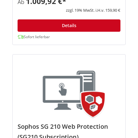
1.009,92 €*
Ab
Denial-of-Service-Attacken, VPN-Gateway, HTML5
VPN-Portal, ho...
zzgl. 19% MwSt. i.H.v. 159,90 €
Details
Sofort lieferbar
Sophos SG 210 Web Protection
(SG210 Subscription)