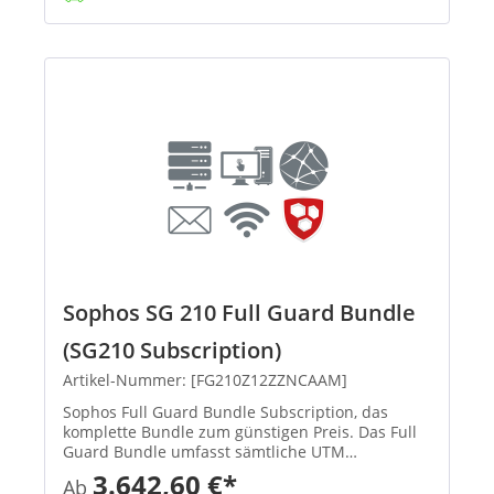
Sophos SG 210 Full Guard Bundle
(SG210 Subscription)
Artikel-Nummer: [FG210Z12ZZNCAAM]
Sophos Full Guard Bundle Subscription, das
komplette Bundle zum günstigen Preis. Das Full
Guard Bundle umfasst sämtliche UTM
Subscriptions (E-Mail Protection, Network
3.642,60 €*
Ab
Protection, Web Protection, Webserver Protection