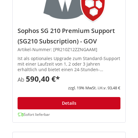
Sophos SG 210 Premium Support
(SG210 Subscription) - GOV
Artikel-Nummer: [PR210Z12ZZNGAAM]
Ist als optionales Upgrade zum Standard-Support
mit einer Laufzeit von 1, 2 oder 3 Jahren
erhältlich und bietet einen 24-Stunden-
Hardwareaustausch nach Meldung des
590,40 €*
Ab
Supportfalls, automatische
Softwareaktualisierungen sowie 24-Stunden-
zzgl. 19% MwSt. i.H.v. 93,48 €
Support, der von ...
Details
Sofort lieferbar