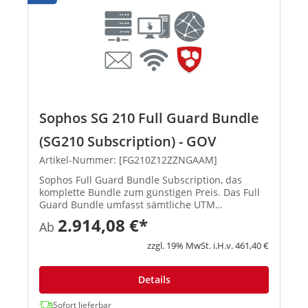
Sophos SG 210 Full Guard Bundle
(SG210 Subscription) - GOV
Artikel-Nummer: [FG210Z12ZZNGAAM]
Sophos Full Guard Bundle Subscription, das
komplette Bundle zum günstigen Preis. Das Full
Guard Bundle umfasst sämtliche UTM
Subscriptions (E-Mail Protection, Network
2.914,08 €*
Ab
Protection, Web Protection, Webserver Protection
und Wireless Protection) und gibt ...
zzgl. 19% MwSt. i.H.v. 461,40 €
Details
Sofort lieferbar