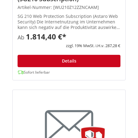
Artikel-Nummer: [WU210Z12ZZNCAAM]
SG 210 Web Protection Subscription (Astaro Web
Security) Die Internetnutzung im Unternehmen
kann sich negativ auf die Produktivität auswirken
und birgt die Gefahr, dass Malware ins Netzwerk
1.814,40 €*
Ab
eingeschleust wird. Sophos Web Protection
schützt Ihre Syste...
zzgl. 19% MwSt. i.H.v. 287,28 €
Details
Sofort lieferbar