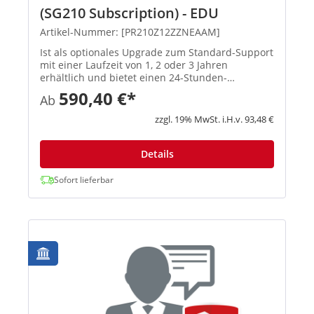
(SG210 Subscription) - EDU
Artikel-Nummer: [PR210Z12ZZNEAAM]
Ist als optionales Upgrade zum Standard-Support
mit einer Laufzeit von 1, 2 oder 3 Jahren
erhältlich und bietet einen 24-Stunden-
Hardwareaustausch nach Meldung des
590,40 €*
Ab
Supportfalls, automatische
Softwareaktualisierungen sowie 24-Stunden-
zzgl. 19% MwSt. i.H.v. 93,48 €
Support, der von ...
Details
Sofort lieferbar