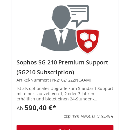
Sophos SG 210 Premium Support
(SG210 Subscription)
Artikel-Nummer: [PR210Z12ZZNCAAM]
Ist als optionales Upgrade zum Standard-Support
mit einer Laufzeit von 1, 2 oder 3 Jahren
erhältlich und bietet einen 24-Stunden-
Hardwareaustausch nach Meldung des
590,40 €*
Ab
Supportfalls, automatische
Softwareaktualisierungen sowie 24-Stunden-
zzgl. 19% MwSt. i.H.v. 93,48 €
Support, der von ...