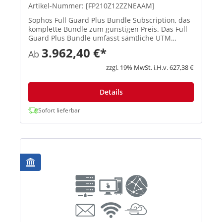
Artikel-Nummer: [FP210Z12ZZNEAAM]
Sophos Full Guard Plus Bundle Subscription, das
komplette Bundle zum günstigen Preis. Das Full
Guard Plus Bundle umfasst sämtliche UTM
Subscriptions (E-Mail Protection, Network
3.962,40 €*
Ab
Protection, Web Protection, Webserver Protection
Wireless Protection und ...
zzgl. 19% MwSt. i.H.v. 627,38 €
Details
Sofort lieferbar