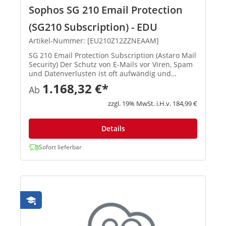
Sophos SG 210 Email Protection
(SG210 Subscription) - EDU
Artikel-Nummer: [EU210Z12ZZNEAAM]
SG 210 Email Protection Subscription (Astaro Mail
Security) Der Schutz von E-Mails vor Viren, Spam
und Datenverlusten ist oft aufwändig und
zeitraubend. Sie müssen auf Infektionen durch
1.168,32 €*
Ab
Viren reagieren, die Spam-Quarantäne verwalten
und sicherstellen...
zzgl. 19% MwSt. i.H.v. 184,99 €
Details
Sofort lieferbar