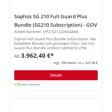
Sophos SG 210 Full Guard Plus
Bundle (SG210 Subscription) - GOV
Artikel-Nummer: [FP210Z12ZZNGAAM]
Sophos Full Guard Plus Bundle Subscription, das
komplette Bundle zum günstigen Preis. Das Full
Guard Plus Bundle umfasst sämtliche UTM
Subscriptions (E-Mail Protection, Network
3.962,40 €*
Ab
Protection, Web Protection, Webserver Protection
Wireless Protection und ...
zzgl. 19% MwSt. i.H.v. 627,38 €
Details
Sofort lieferbar