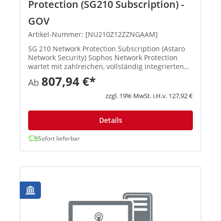
Protection (SG210 Subscription) -
GOV
Artikel-Nummer: [NU210Z12ZZNGAAM]
SG 210 Network Protection Subscription (Astaro
Network Security) Sophos Network Protection
wartet mit zahlreichen, vollständig integrierten
Funktionen auf: Intrusion Protection, Schutz vor
807,94 €*
Ab
Denial-of-Service-Attacken, VPN-Gateway, HTML5
VPN-Portal, ho...
zzgl. 19% MwSt. i.H.v. 127,92 €
Details
Sofort lieferbar