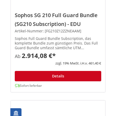
Sophos SG 210 Full Guard Bundle
(SG210 Subscription) - EDU
Artikel-Nummer: [FG210Z12ZZNEAAM]
Sophos Full Guard Bundle Subscription, das
komplette Bundle zum günstigen Preis. Das Full
Guard Bundle umfasst sämtliche UTM
Subscriptions (E-Mail Protection, Network
2.914,08 €*
Ab
Protection, Web Protection, Webserver Protection
und Wireless Protection) und gibt ...
zzgl. 19% MwSt. i.H.v. 461,40 €
Details
Sofort lieferbar