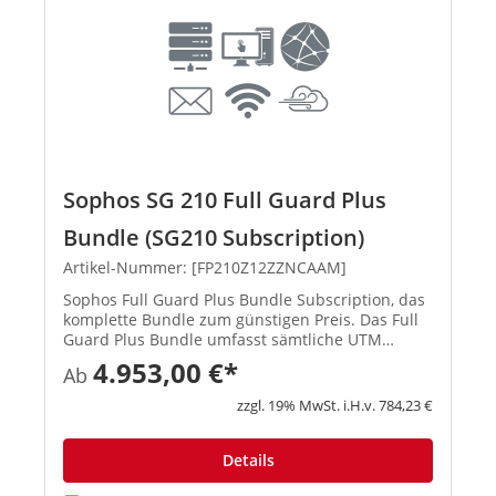
Sophos SG 210 Full Guard Plus
Bundle (SG210 Subscription)
Artikel-Nummer: [FP210Z12ZZNCAAM]
Sophos Full Guard Plus Bundle Subscription, das
komplette Bundle zum günstigen Preis. Das Full
Guard Plus Bundle umfasst sämtliche UTM
Subscriptions (E-Mail Protection, Network
4.953,00 €*
Ab
Protection, Web Protection, Webserver Protection
Wireless Protection und ...
zzgl. 19% MwSt. i.H.v. 784,23 €
Details