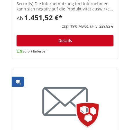
Security) Die Internetnutzung im Unternehmen
kann sich negativ auf die Produktivität auswirken
und birgt die Gefahr, dass Malware ins Netzwerk
1.451,52 €*
Ab
eingeschleust wird. Sophos Web Protection
schützt Ihre Syste...
zzgl. 19% MwSt. i.H.v. 229,82 €
Details
Sofort lieferbar