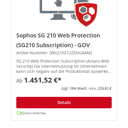
Sophos SG 210 Web Protection
(SG210 Subscription) - GOV
Artikel-Nummer: [WU210Z12ZZNGAAM]
SG 210 Web Protection Subscription (Astaro Web
Security) Die Internetnutzung im Unternehmen
kann sich negativ auf die Produktivität auswirken
und birgt die Gefahr, dass Malware ins Netzwerk
1.451,52 €*
Ab
eingeschleust wird. Sophos Web Protection
schützt Ihre Syste...
zzgl. 19% MwSt. i.H.v. 229,82 €
Details
Sofort lieferbar