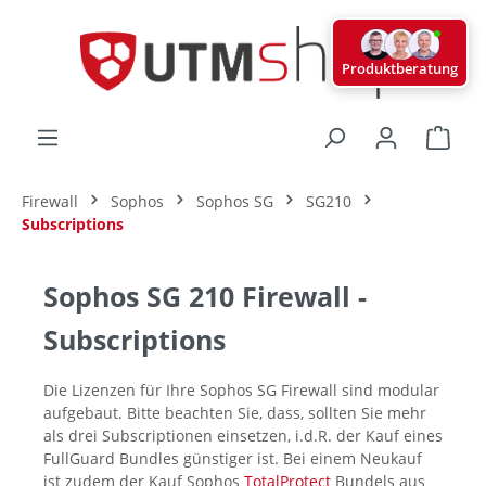
alt springen
Produktberatung
Ware
Firewall
Sophos
Sophos SG
SG210
Subscriptions
Sophos SG 210 Firewall -
Subscriptions
Die Lizenzen für Ihre Sophos SG Firewall sind modular
aufgebaut. Bitte beachten Sie, dass, sollten Sie mehr
als drei Subscriptionen einsetzen, i.d.R. der Kauf eines
FullGuard Bundles günstiger ist. Bei einem Neukauf
ist zudem der Kauf Sophos
TotalProtect
Bundels aus