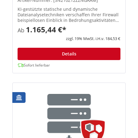
Artikel-Nummer: [SN210Z12ZZNGAAM]
KI-gestützte statische und dynamische
Dateianalysetechniken verschaffen Ihrer Firewall
beispiellosen Einblick in Bedrohungsaktivitäten
und identifizieren und blockieren so effektiv
1.165,44 €*
Ab
Ransomware sowie andere bekannte und
unbekannte Bedrohungen. Mit d...
zzgl. 19% MwSt. i.H.v. 184,53 €
Details
Sofort lieferbar