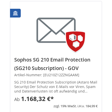
Sophos SG 210 Email Protection
(SG210 Subscription) - GOV
Artikel-Nummer: [EU210Z12ZZNGAAM]
SG 210 Email Protection Subscription (Astaro Mail
Security) Der Schutz von E-Mails vor Viren, Spam
und Datenverlusten ist oft aufwändig und
zeitraubend. Sie müssen auf Infektionen durch
1.168,32 €*
Ab
Viren reagieren, die Spam-Quarantäne verwalten
und sicherstellen...
zzgl. 19% MwSt. i.H.v. 184,99 €