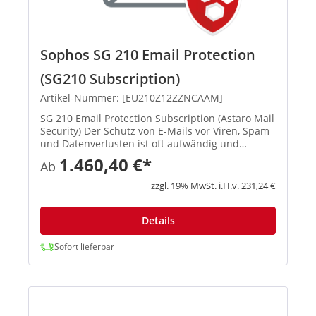
Sophos SG 210 Email Protection
(SG210 Subscription)
Artikel-Nummer: [EU210Z12ZZNCAAM]
SG 210 Email Protection Subscription (Astaro Mail
Security) Der Schutz von E-Mails vor Viren, Spam
und Datenverlusten ist oft aufwändig und
zeitraubend. Sie müssen auf Infektionen durch
1.460,40 €*
Ab
Viren reagieren, die Spam-Quarantäne verwalten
und sicherstellen...
zzgl. 19% MwSt. i.H.v. 231,24 €
Details
Sofort lieferbar