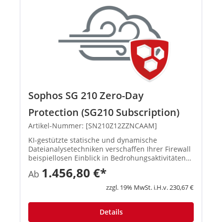
Sophos SG 210 Zero-Day
Protection (SG210 Subscription)
Artikel-Nummer: [SN210Z12ZZNCAAM]
KI-gestützte statische und dynamische
Dateianalysetechniken verschaffen Ihrer Firewall
beispiellosen Einblick in Bedrohungsaktivitäten
und identifizieren und blockieren so effektiv
1.456,80 €*
Ab
Ransomware sowie andere bekannte und
unbekannte Bedrohungen. Mit d...
zzgl. 19% MwSt. i.H.v. 230,67 €
Details