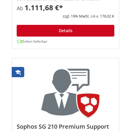
ausnutzen, um Daten zu stehlen, sich unbefugt
1.111,68 €*
Ab
Zugriff zu verschaffen und Systeme zu infizieren.
Dazu muss lediglich ei...
zzgl. 19% MwSt. i.H.v. 176,02 €
Details
Sofort lieferbar
Sophos SG 210 Premium Support