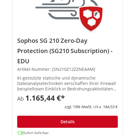
Sophos SG 210 Zero-Day
Protection (SG210 Subscription) -
EDU
Artikel-Nummer: [SN210Z12ZZNEAAM]
KI-gestützte statische und dynamische
Dateianalysetechniken verschaffen Ihrer Firewall
beispiellosen Einblick in Bedrohungsaktivitäten
und identifizieren und blockieren so effektiv
1.165,44 €*
Ab
Ransomware sowie andere bekannte und
unbekannte Bedrohungen. Mit d...
zzgl. 19% MwSt. i.H.v. 184,53 €
Details
Sofort lieferbar