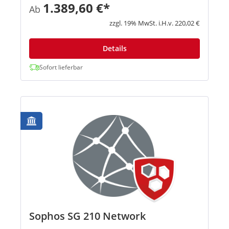
ausnutzen, um Daten zu stehlen, sich unbefugt
1.389,60 €*
Ab
Zugriff zu verschaffen und Systeme zu infizieren.
Dazu muss lediglich ei...
zzgl. 19% MwSt. i.H.v. 220,02 €
Details
Sofort lieferbar
Sophos SG 210 Network