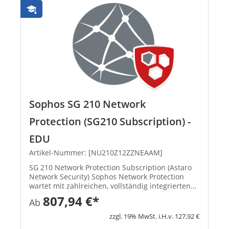
Sophos SG 210 Network
Protection (SG210 Subscription) -
EDU
Artikel-Nummer: [NU210Z12ZZNEAAM]
SG 210 Network Protection Subscription (Astaro
Network Security) Sophos Network Protection
wartet mit zahlreichen, vollständig integrierten
Funktionen auf: Intrusion Protection, Schutz vor
807,94 €*
Ab
Denial-of-Service-Attacken, VPN-Gateway, HTML5
VPN-Portal, ho...
zzgl. 19% MwSt. i.H.v. 127,92 €