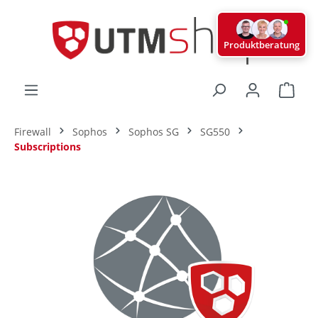
alt springen
Produktberatung
Ware
Firewall
Sophos
Sophos SG
SG550
Subscriptions
Bildergalerie überspringen