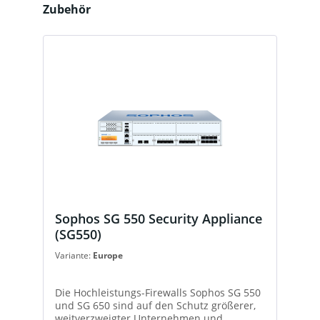
Produktgalerie überspringen
Zubehör
Sophos SG 550 Security Appliance
(SG550)
Variante:
Europe
Die Hochleistungs-Firewalls Sophos SG 550
und SG 650 sind auf den Schutz größerer,
weitverzweigter Unternehmen und