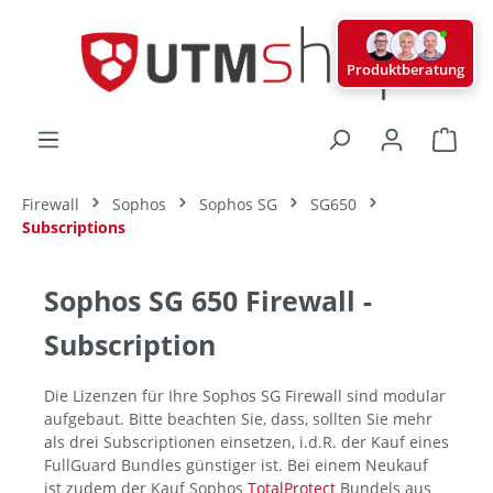
alt springen
Produktberatung
Ware
Firewall
Sophos
Sophos SG
SG650
Subscriptions
Sophos SG 650 Firewall -
Subscription
Die Lizenzen für Ihre Sophos SG Firewall sind modular
aufgebaut. Bitte beachten Sie, dass, sollten Sie mehr
als drei Subscriptionen einsetzen, i.d.R. der Kauf eines
FullGuard Bundles günstiger ist. Bei einem Neukauf
ist zudem der Kauf Sophos
TotalProtect
Bundels aus