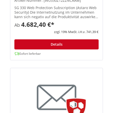
Artikel-Nummer: [WU330Z12ZZNCAAM]
SG 330 Web Protection Subscription (Astaro Web
Security) Die Internetnutzung im Unternehmen
kann sich negativ auf die Produktivität auswirken
und birgt die Gefahr, dass Malware ins Netzwerk
4.682,40 €*
Ab
eingeschleust wird. Sophos Web Protection
schützt Ihre Syste...
zzgl. 19% MwSt. i.H.v. 741,39 €
Details
Sofort lieferbar