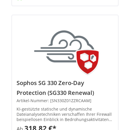
Sophos SG 330 Zero-Day
Protection (SG330 Renewal)
Artikel-Nummer: [SN330Z01ZZRCAAM]
KI-gestützte statische und dynamische
Dateianalysetechniken verschaffen Ihrer Firewall
beispiellosen Einblick in Bedrohungsaktivitäten
und identifizieren und blockieren so effektiv
318,82 €*
Ab
Ransomware sowie andere bekannte und