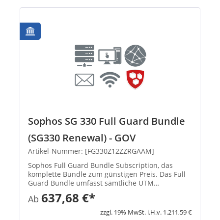
Sophos SG 330 Full Guard Bundle
(SG330 Renewal) - GOV
Artikel-Nummer: [FG330Z12ZZRGAAM]
Sophos Full Guard Bundle Subscription, das
komplette Bundle zum günstigen Preis. Das Full
Guard Bundle umfasst sämtliche UTM
Subscriptions (E-Mail Protection, Network
637,68 €*
Ab
Protection, Web Protection, Webserver Protection
und Wireless Protection) und gibt ...
zzgl. 19% MwSt. i.H.v. 1.211,59 €