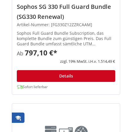
Sophos SG 330 Full Guard Bundle
(SG330 Renewal)
Artikel-Nummer: [FG330Z12ZZRCAAM]
Sophos Full Guard Bundle Subscription, das
komplette Bundle zum günstigen Preis. Das Full
Guard Bundle umfasst sämtliche UTM
Subscriptions (E-Mail Protection, Network
797,10 €*
Ab
Protection, Web Protection, Webserver Protection
und Wireless Protection) und gibt ...
zzgl. 19% MwSt. i.H.v. 1.514,49 €
Details
Sofort lieferbar