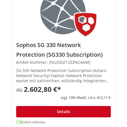
Sophos SG 330 Network
Protection (SG330 Subscription)
Artikel-Nummer: [NU330Z12ZZNCAAM]
SG 330 Network Protection Subscription (Astaro
Network Security) Sophos Network Protection
wartet mit zahlreichen, vollständig integrierten
Funktionen auf: Intrusion Protection, Schutz vor
2.602,80 €*
Ab
Denial-of-Service-Attacken, VPN-Gateway, HTML5
VPN-Portal, ho...
zzgl. 19% MwSt. i.H.v. 412,11 €
Details
Sofort lieferbar