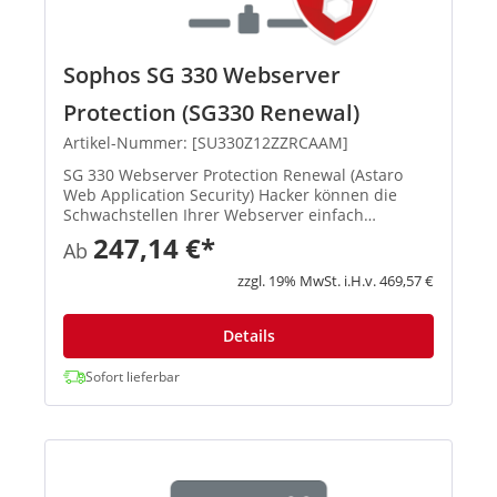
Sophos SG 330 Webserver
Protection (SG330 Renewal)
Artikel-Nummer: [SU330Z12ZZRCAAM]
SG 330 Webserver Protection Renewal (Astaro
Web Application Security) Hacker können die
Schwachstellen Ihrer Webserver einfach
ausnutzen, um Daten zu stehlen, sich unbefugt
247,14 €*
Ab
Zugriff zu verschaffen und Systeme zu infizieren.
Dazu muss lediglich eine fü...
zzgl. 19% MwSt. i.H.v. 469,57 €
Details
Sofort lieferbar