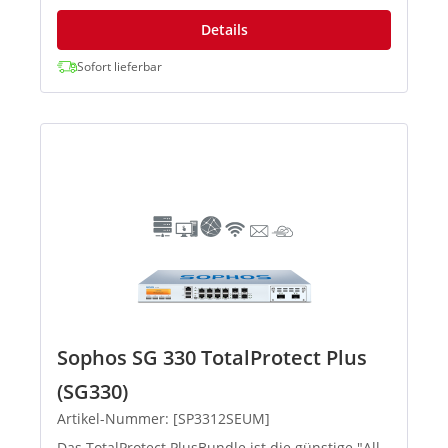
Details
Sofort lieferbar
Sophos SG 330 TotalProtect Plus
(SG330)
Artikel-Nummer: [SP3312SEUM]
Das TotalProtect PlusBundle ist die günstige "All-