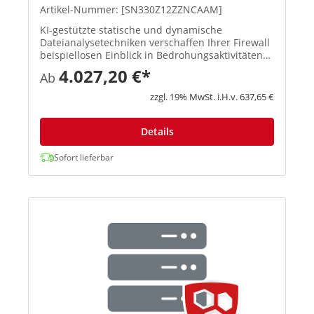
Artikel-Nummer: [SN330Z12ZZNCAAM]
KI-gestützte statische und dynamische
Dateianalysetechniken verschaffen Ihrer Firewall
beispiellosen Einblick in Bedrohungsaktivitäten
und identifizieren und blockieren so effektiv
4.027,20 €*
Ab
Ransomware sowie andere bekannte und
unbekannte Bedrohungen. Mit d...
zzgl. 19% MwSt. i.H.v. 637,65 €
Details
Sofort lieferbar