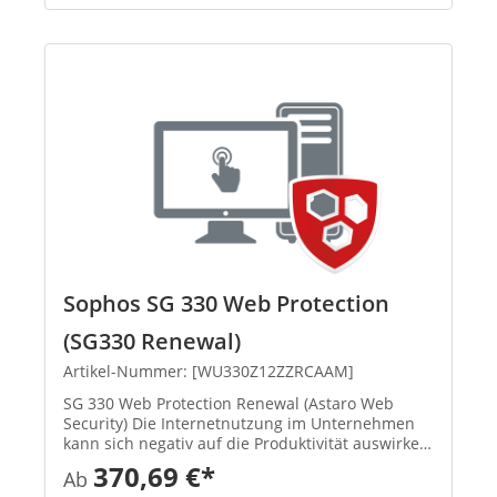
Sophos SG 330 Web Protection
(SG330 Renewal)
Artikel-Nummer: [WU330Z12ZZRCAAM]
SG 330 Web Protection Renewal (Astaro Web
Security) Die Internetnutzung im Unternehmen
kann sich negativ auf die Produktivität auswirken
und birgt die Gefahr, dass Malware ins Netzwerk
370,69 €*
Ab
eingeschleust wird. Sophos Web Protection