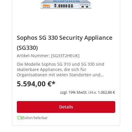
Sophos SG 330 Security Appliance
(SG330)
Artikel-Nummer: [SG33T2HEUK]
Die Modelle Sophos SG 310 und SG 330 sind
skalierbare Appliances, die sich für
Organisationen mit vielen Standorten und
mittelgroße Unternehmen eignen. Mit SSDs für
5.594,00 €*
On-Box-Reporting, Protokolle und Spam-
Quarantäne sind sie äußerst reaktionsstark – se...
zzgl. 19% MwSt. i.H.v. 1.062,86 €
Details
Sofort lieferbar