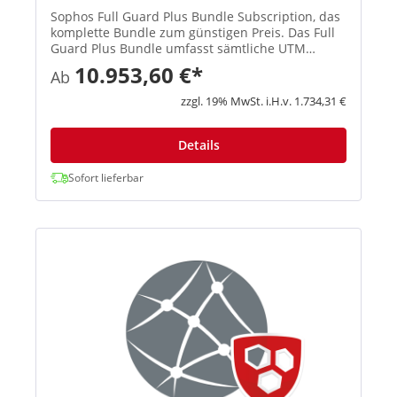
Sophos Full Guard Plus Bundle Subscription, das
komplette Bundle zum günstigen Preis. Das Full
Guard Plus Bundle umfasst sämtliche UTM
Subscriptions (E-Mail Protection, Network
10.953,60 €*
Ab
Protection, Web Protection, Webserver Protection
Wireless Protection und ...
zzgl. 19% MwSt. i.H.v. 1.734,31 €
Details
Sofort lieferbar