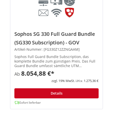
Sophos SG 330 Full Guard Bundle
(SG330 Subscription) - GOV
Artikel-Nummer: [FG330Z12ZZNGAAM]
Sophos Full Guard Bundle Subscription, das
komplette Bundle zum günstigen Preis. Das Full
Guard Bundle umfasst sämtliche UTM
Subscriptions (E-Mail Protection, Network
8.054,88 €*
Ab
Protection, Web Protection, Webserver Protection
und Wireless Protection) und gibt ...
zzgl. 19% MwSt. i.H.v. 1.275,36 €
Details
Sofort lieferbar