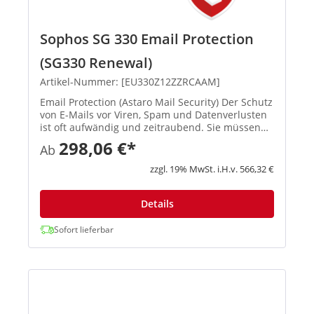
Sophos SG 330 Email Protection
(SG330 Renewal)
Artikel-Nummer: [EU330Z12ZZRCAAM]
Email Protection (Astaro Mail Security) Der Schutz
von E-Mails vor Viren, Spam und Datenverlusten
ist oft aufwändig und zeitraubend. Sie müssen
auf Infektionen durch Viren reagieren, die Spam-
298,06 €*
Ab
Quarantäne verwalten und sicherstellen, dass
Mitarbeiter E...
zzgl. 19% MwSt. i.H.v. 566,32 €
Details
Sofort lieferbar