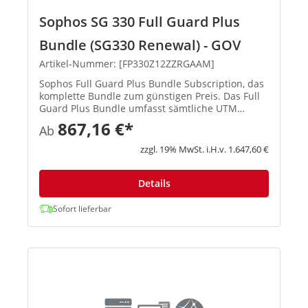
Sophos SG 330 Full Guard Plus
Bundle (SG330 Renewal) - GOV
Artikel-Nummer: [FP330Z12ZZRGAAM]
Sophos Full Guard Plus Bundle Subscription, das
komplette Bundle zum günstigen Preis. Das Full
Guard Plus Bundle umfasst sämtliche UTM
Subscriptions (E-Mail Protection, Network
867,16 €*
Ab
Protection, Web Protection, Webserver Protection
Wireless Protection und ...
zzgl. 19% MwSt. i.H.v. 1.647,60 €
Details
Sofort lieferbar