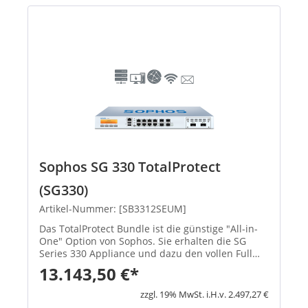
Sophos SG 330 TotalProtect
(SG330)
Artikel-Nummer: [SB3312SEUM]
Das TotalProtect Bundle ist die günstige "All-in-
One" Option von Sophos. Sie erhalten die SG
Series 330 Appliance und dazu den vollen Full
Guard Schutz für Ihr Unternehmen. Hierbei
13.143,50 €*
haben Sie die Option, das Bundle für ein, zwei
oder drei Jahre zu wäh...
zzgl. 19% MwSt. i.H.v. 2.497,27 €