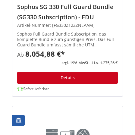
Sophos SG 330 Full Guard Bundle
(SG330 Subscription) - EDU
Artikel-Nummer: [FG330Z12ZZNEAAM]
Sophos Full Guard Bundle Subscription, das
komplette Bundle zum günstigen Preis. Das Full
Guard Bundle umfasst sämtliche UTM
Subscriptions (E-Mail Protection, Network
8.054,88 €*
Ab
Protection, Web Protection, Webserver Protection
und Wireless Protection) und gibt ...
zzgl. 19% MwSt. i.H.v. 1.275,36 €
Details
Sofort lieferbar