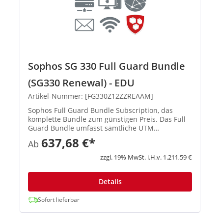
Sophos SG 330 Full Guard Bundle
(SG330 Renewal) - EDU
Artikel-Nummer: [FG330Z12ZZREAAM]
Sophos Full Guard Bundle Subscription, das
komplette Bundle zum günstigen Preis. Das Full
Guard Bundle umfasst sämtliche UTM
Subscriptions (E-Mail Protection, Network
637,68 €*
Ab
Protection, Web Protection, Webserver Protection
und Wireless Protection) und gibt ...
zzgl. 19% MwSt. i.H.v. 1.211,59 €
Details
Sofort lieferbar