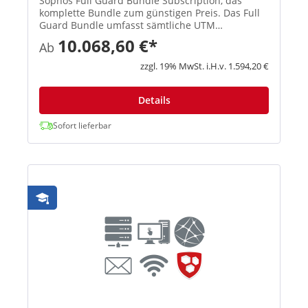
Sophos Full Guard Bundle Subscription, das
komplette Bundle zum günstigen Preis. Das Full
Guard Bundle umfasst sämtliche UTM
Subscriptions (E-Mail Protection, Network
10.068,60 €*
Ab
Protection, Web Protection, Webserver Protection
und Wireless Protection) und gibt ...
zzgl. 19% MwSt. i.H.v. 1.594,20 €
Details
Sofort lieferbar