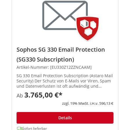
Sophos SG 330 Email Protection
(SG330 Subscription)
Artikel-Nummer: [EU330Z12ZZNCAAM]
SG 330 Email Protection Subscription (Astaro Mail
Security) Der Schutz von E-Mails vor Viren, Spam
und Datenverlusten ist oft aufwändig und
zeitraubend. Sie müssen auf Infektionen durch
3.765,00 €*
Ab
Viren reagieren, die Spam-Quarantäne verwalten
und sicherstellen...
zzgl. 19% MwSt. i.H.v. 596,13 €
Details
Sofort lieferbar