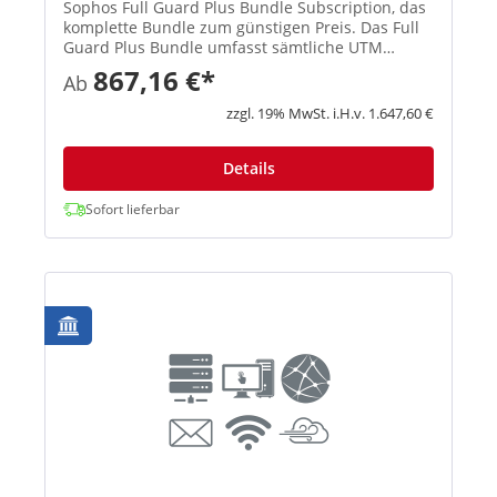
Sophos Full Guard Plus Bundle Subscription, das
komplette Bundle zum günstigen Preis. Das Full
Guard Plus Bundle umfasst sämtliche UTM
Subscriptions (E-Mail Protection, Network
867,16 €*
Ab
Protection, Web Protection, Webserver Protection
Wireless Protection und ...
zzgl. 19% MwSt. i.H.v. 1.647,60 €
Details
Sofort lieferbar