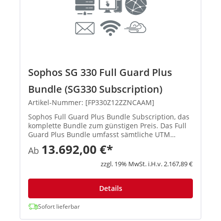
Sophos SG 330 Full Guard Plus
Bundle (SG330 Subscription)
Artikel-Nummer: [FP330Z12ZZNCAAM]
Sophos Full Guard Plus Bundle Subscription, das
komplette Bundle zum günstigen Preis. Das Full
Guard Plus Bundle umfasst sämtliche UTM
Subscriptions (E-Mail Protection, Network
13.692,00 €*
Ab
Protection, Web Protection, Webserver Protection
Wireless Protection und ...
zzgl. 19% MwSt. i.H.v. 2.167,89 €
Details
Sofort lieferbar