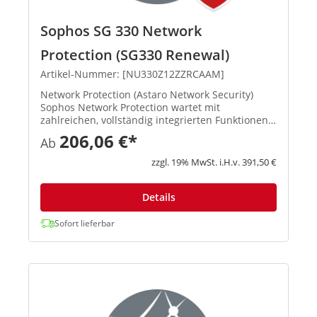
Sophos SG 330 Network
Protection (SG330 Renewal)
Artikel-Nummer: [NU330Z12ZZRCAAM]
Network Protection (Astaro Network Security)
Sophos Network Protection wartet mit
zahlreichen, vollständig integrierten Funktionen
auf: Intrusion Protection, Schutz vor Denial-of-
206,06 €*
Ab
Service-Attacken, VPN-Gateway, HTML5 VPN-
Portal, hochkarätige Routing-F...
zzgl. 19% MwSt. i.H.v. 391,50 €
Details
Sofort lieferbar