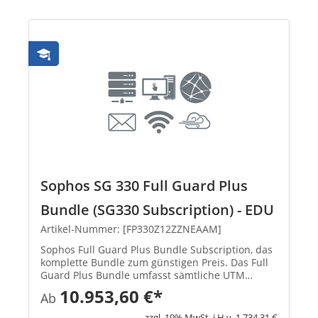
Sophos SG 330 Full Guard Plus
Bundle (SG330 Subscription) - EDU
Artikel-Nummer: [FP330Z12ZZNEAAM]
Sophos Full Guard Plus Bundle Subscription, das
komplette Bundle zum günstigen Preis. Das Full
Guard Plus Bundle umfasst sämtliche UTM
Subscriptions (E-Mail Protection, Network
10.953,60 €*
Ab
Protection, Web Protection, Webserver Protection
Wireless Protection und ...
zzgl. 19% MwSt. i.H.v. 1.734,31 €