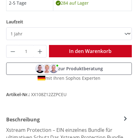
2-5 Tage
284 auf Lager
auswählen
Laufzeit
Produkt Anzahl: Gib den gewünschten Wer
In den Warenkorb
zur Produktberatung
mit Ihren Sophos Experten
Artikel-Nr.:
XX108Z12ZZPCEU
Beschreibung
Xstream Protection – EIN einzelnes Bundle für
ultimativen Schutz Das Xstream Protection Bundle