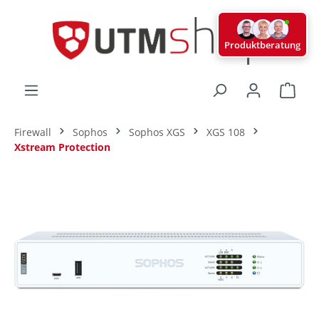
alt springen
Produktberatung
Ware
Firewall
Sophos
Sophos XGS
XGS 108
Xstream Protection
Bildergalerie überspringen