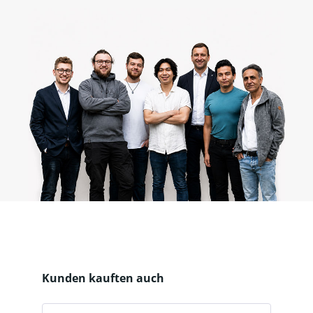
Produktgalerie überspringen
Kunden kauften auch