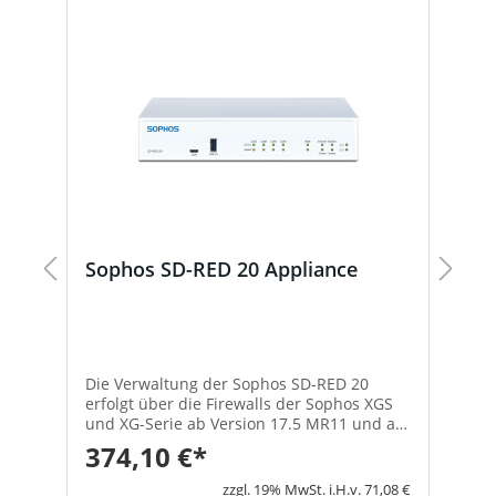
Sophos SD-RED 20 Appliance
S
X
E
Die Verwaltung der Sophos SD-RED 20
S
erfolgt über die Firewalls der Sophos XGS
- 
und XG-Serie ab Version 17.5 MR11 und ab
108(w). 
UTM Version 9.703 auch mit der SG-Serie.
G
374,10 €*
5
Lieferumfang ohne Wifi / LTE In dieser
E
n,
Kurzanleitung ist beschrieben, wie Sie die
V Nötige Frequenz 50 - 60 Hz
4 €
zzgl. 19% MwSt. i.H.v. 71,08 €