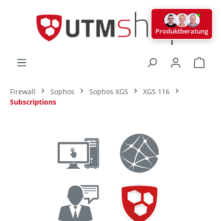
alt springen
Produktberatung
Ware
Firewall
Sophos
Sophos XGS
XGS 116
Subscriptions
Bildergalerie überspringen