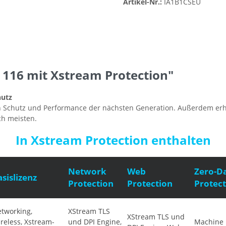
Artikel-Nr.:
IA1B1CSEU
116 mit Xstream Protection"
hutz
n Schutz und Performance der nächsten Generation. Außerdem erhalt
ch meisten.
In Xstream Protection enthalten
Network
Web
Zero-D
asislizenz
Protection
Protection
Protect
tworking,
XStream TLS
XStream TLS und
reless, Xstream-
und DPI Engine,
Machine