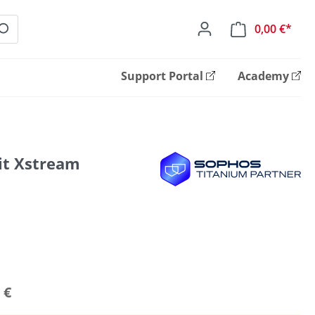
0,00 €*
Ware
Support Portal
Academy
it Xstream
 €