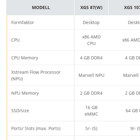
MODELL
XGS 87(W)
XGS 10
Formfaktor
Desktop
Deskt
x86 AMD
CPU
x86 AMD
CPU
CPU Memory
4 GB DDR4
4 GB D
Xstream Flow Processor
Marvell NPU
Marvell
(NPU)
NPU Memory
2 GB DDR4
2 GB D
16 GB
SSD/size
64 GB 
eMMC
Ports/ Slots (max. Ports)
5/- (5)
9/- (