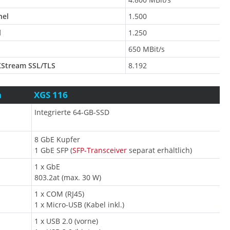
nel
1.500
l
1.250
650 MBit/s
XStream SSL/TLS
8.192
n
XGS 116
Integrierte 64-GB-SSD
8 GbE Kupfer
1 GbE SFP (
SFP-Transceiver
separat erhältlich)
1 x GbE
803.2at (max. 30 W)
1 x COM (RJ45)
1 x Micro-USB (Kabel inkl.)
1 x USB 2.0 (vorne)