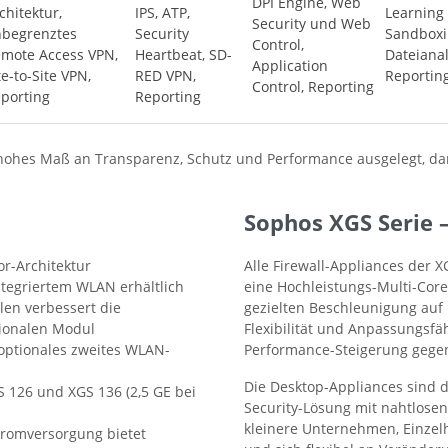
DPI Engine, Web
chitektur,
IPS, ATP,
Learning
Security und Web
begrenztes
Security
Sandboxi
Control,
mote Access VPN,
Heartbeat, SD-
Dateianal
Application
te-to-Site VPN,
RED VPN,
Reportin
Control, Reporting
porting
Reporting
em hohes Maß an Transparenz, Schutz und Performance ausgelegt, 
Sophos XGS Serie 
or-Architektur
Alle Firewall-Appliances der X
integriertem WLAN erhältlich
eine Hochleistungs-Multi-Cor
len verbessert die
gezielten Beschleunigung auf
tionalen Modul
Flexibilität und Anpassungsfäh
optionales zweites WLAN-
Performance-Steigerung gegen
Die Desktop-Appliances sind d
S 126 und XGS 136 (2,5 GE bei
Security-Lösung mit nahtlosen
kleinere Unternehmen, Einzel
Stromversorgung bietet