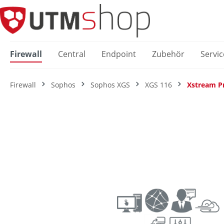
springen
Zur Hauptnavigation springen
Firewall
Central
Endpoint
Zubehör
Servic
Firewall
Sophos
Sophos XGS
XGS 116
Xstream P
Bildergalerie überspringen