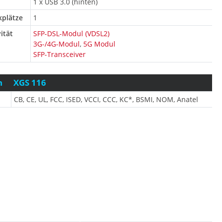
1 x USB 3.0 (hinten)
kplätze
1
ität
SFP-DSL-Modul (VDSL2)
3G-/4G-Modul
,
5G Modul
SFP-Transceiver
n
XGS 116
CB, CE, UL, FCC, ISED, VCCI, CCC, KC*, BSMI, NOM, Anatel