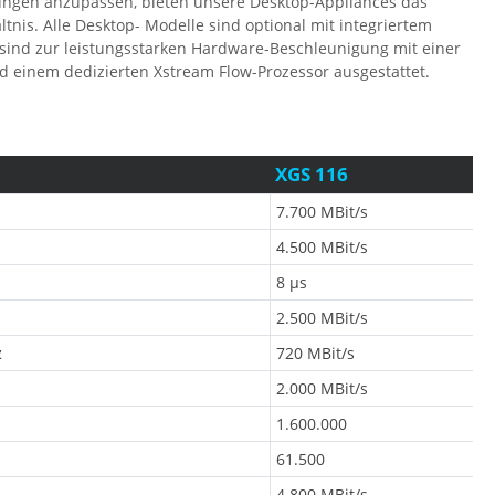
rungen anzupassen, bieten unsere Desktop-Appliances das
ltnis. Alle Desktop- Modelle sind optional mit integriertem
 sind zur leistungsstarken Hardware-Beschleunigung mit einer
 einem dedizierten Xstream Flow-Prozessor ausgestattet.
XGS 116
7.700 MBit/s
4.500 MBit/s
8 µs
2.500 MBit/s
z
720 MBit/s
2.000 MBit/s
1.600.000
61.500
4.800 MBit/s