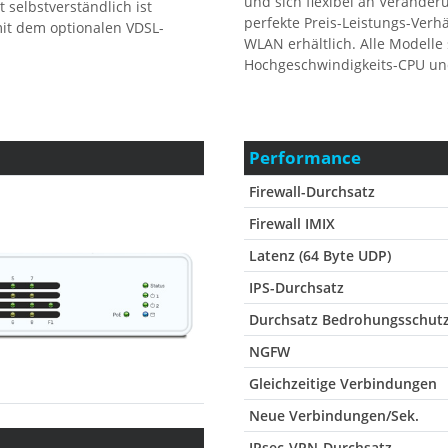
und sich flexibel an Verände
t selbstverständlich ist
perfekte Preis-Leistungs-Verhä
mit dem optionalen VDSL-
WLAN erhältlich. Alle Modelle
Hochgeschwindigkeits-CPU und
Performance
Firewall-Durchsatz
Firewall IMIX
Latenz (64 Byte UDP)
IPS-Durchsatz
Durchsatz Bedrohungsschut
NGFW
Gleichzeitige Verbindungen
Neue Verbindungen/Sek.
IPsec-VPN-Durchsatz