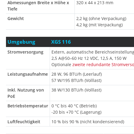
Abmessungen Breite x Höhe x
320 x 44 x 213 mm
Tiefe
Gewicht
2,2 kg (ohne Verpackung)
4,2 kg (mit Verpackung)
Umgebung
XGS 116
Stromversorgung
Extern, automatische Bereichseinstellun
2,5 A@50–60 Hz 12 VDC, 12,5 A, 150 W
Optionale
zweite redundante Stromvers
Leistungsaufnahme
28 W, 96 BTU/h (Leerlauf)
57 W/195 BTU/h (Volllast)
Inkl. Nutzung von
38 W/130 BTU/h (Volllast)
PoE
Betriebstemperatur
0 °C bis 40 °C (Betrieb)
-20 bis +70 °C (Lagerung)
Luftfeuchtigkeit
10 % bis 90 % (nicht kondensierend)