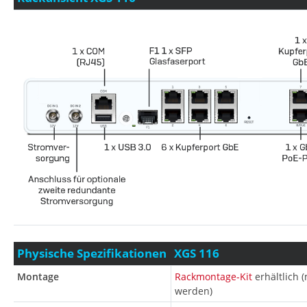
Physische Spezifikationen
XGS 116
Montage
Rackmontage-Kit
erhältlich 
werden)