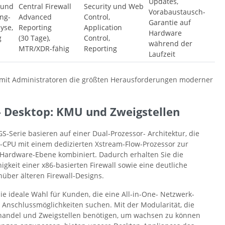
Updates,
 und
Central Firewall
Security und Web
Vorabaustausch-
ng-
Advanced
Control,
Garantie auf
yse,
Reporting
Application
Hardware
g
(30 Tage),
Control,
während der
MTR/XDR-fähig
Reporting
Laufzeit
damit Administratoren die größten Herausforderungen moderner
– Desktop: KMU und Zweigstellen
GS-Serie basieren auf einer Dual-Prozessor- Architektur, die
e-CPU mit einem dedizierten Xstream-Flow-Prozessor zur
 Hardware-Ebene kombiniert. Dadurch erhalten Sie die
igkeit einer x86-basierten Firewall sowie eine deutliche
über älteren Firewall-Designs.
ie ideale Wahl für Kunden, die eine All-in-One- Netzwerk-
 Anschlussmöglichkeiten suchen. Mit der Modularität, die
handel und Zweigstellen benötigen, um wachsen zu können