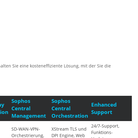
en Sie eine kosteneffiziente Lösung, mit der Sie die
Sophos
Sophos
ay
Enhanced
Central
Central
ion
Support
Management
Orchestration
24/7-Support,
SD-WAN-VPN-
XStream TLS und
Funktions-
Orchestrierung,
DPI Engine, Web