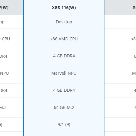
7(W)
X
XGS 116(W)
op
Desktop
 CPU
x86 AMD CPU
x8
4 GB DDR4
DR4
 NPU
Marvell NPU
M
4 GB DDR4
DR4
M.2
64 GB M.2
9/1 (9)
9)