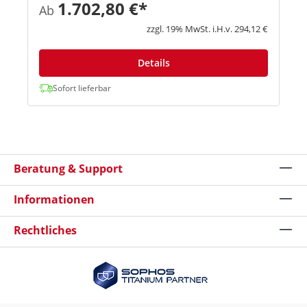
und Performance der nächsten Generation.
1.702,80 €*
Ab
Außerdem erhalten Sie eine kosteneffiziente
Lösung, mit der Sie...
zzgl. 19% MwSt. i.H.v. 294,12 €
Details
Sofort lieferbar
Beratung & Support
Informationen
Rechtliches