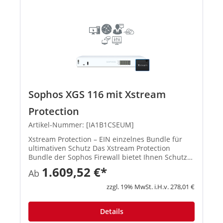
Sophos XGS 116 mit Xstream
Protection
Artikel-Nummer: [IA1B1CSEUM]
Xstream Protection – EIN einzelnes Bundle für
ultimativen Schutz Das Xstream Protection
Bundle der Sophos Firewall bietet Ihnen Schutz
und Performance der nächsten Generation.
1.609,52 €*
Ab
Außerdem erhalten Sie eine kosteneffiziente
Lösung, mit der Sie die Herau...
zzgl. 19% MwSt. i.H.v. 278,01 €
Details