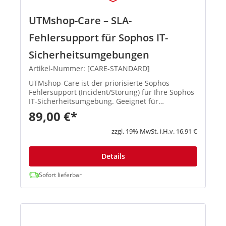
UTMshop-Care – SLA-
Fehlersupport für Sophos IT-
Sicherheitsumgebungen
Artikel-Nummer: [CARE-STANDARD]
UTMshop-Care ist der priorisierte Sophos
Fehlersupport (Incident/Störung) für Ihre Sophos
IT-Sicherheitsumgebung. Geeignet für
Unternehmen, die einen externen Sophos
89,00 €*
Support mit SLA und planbaren Reaktionszeiten
benötigen. Sie erhalten definiert...
zzgl. 19% MwSt. i.H.v. 16,91 €
Details
Sofort lieferbar