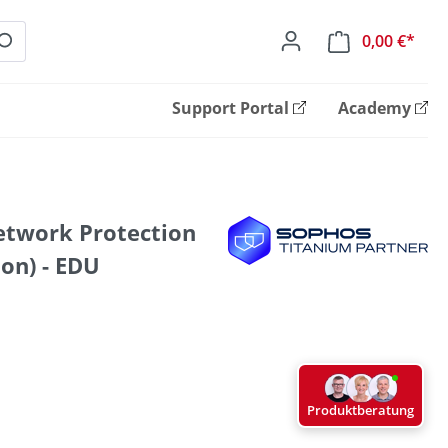
0,00 €*
Ware
Support Portal
Academy
etwork Protection
on) - EDU
Produktberatung