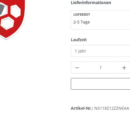
Lieferinformationen
LIEFERZEIT
2-5 Tage
auswählen
Laufzeit
Produkt Anzahl: G
Artikel-Nr.:
NS118Z12ZZNEAA