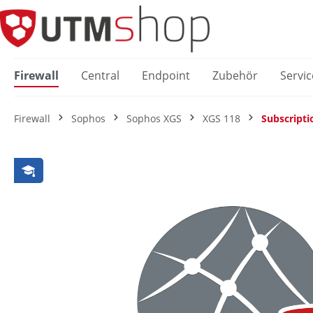
springen
Zur Hauptnavigation springen
Firewall
Central
Endpoint
Zubehör
Servic
Firewall
Sophos
Sophos XGS
XGS 118
Subscripti
Bildergalerie überspringen