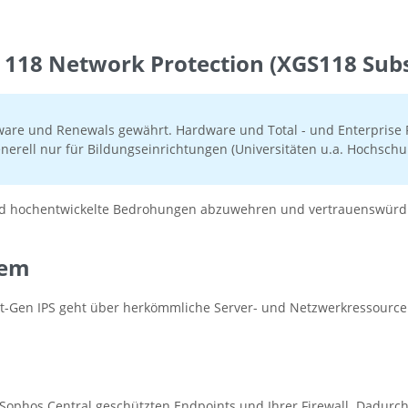
118 Network Protection (XGS118 Subsc
ware und Renewals gewährt. Hardware und Total - und Enterprise P
nerell nur für Bildungseinrichtungen (Universitäten u.a. Hochschul
und hochentwickelte Bedrohungen abzuwehren und vertrauenswürdig
tem
 Next-Gen IPS geht über herkömmliche Server- und Netzwerkressou
Sophos Central geschützten Endpoints und Ihrer Firewall. Dadurc