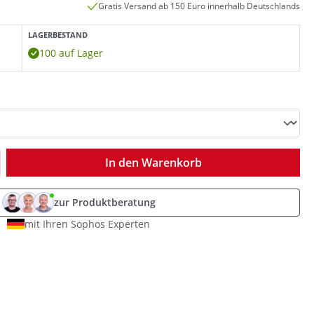
Gratis Versand ab 150 Euro innerhalb Deutschlands
LAGERBESTAND
100 auf Lager
ib den gewünschten Wert ein oder benutz
In den Warenkorb
zur Produktberatung
mit Ihren Sophos Experten