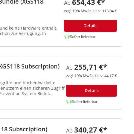
654,43 €*
Bundle (XGS118
Ab
zzgl. 19% MwSt. i.H.v. 113,04 €
Details
z und keine Hardware enthält.
ion zur Verfügung. In
Sofort lieferbar
255,71 €*
XGS118 Subscription)
Ab
zzgl. 19% MwSt. i.H.v. 44,17 €
ngriffe und hochentwickelte
nutzern einen sicheren Zugriff
Details
Prevention System Bietet
Sofort lieferbar
340,27 €*
18 Subscription)
Ab