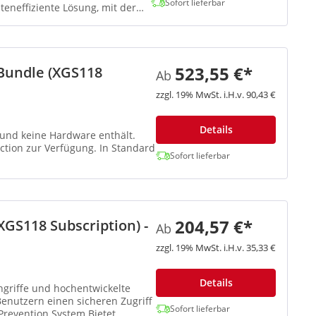
Sofort lieferbar
eneffiziente Lösung, mit der
523,55 €*
Bundle (XGS118
Ab
zzgl. 19% MwSt. i.H.v. 90,43 €
Details
z und keine Hardware enthält.
r Verfügung. In Standard
Sofort lieferbar
204,57 €*
GS118 Subscription) -
Ab
zzgl. 19% MwSt. i.H.v. 35,33 €
Details
ngriffe und hochentwickelte
nutzern einen sicheren Zugriff
Sofort lieferbar
Prevention System Bietet