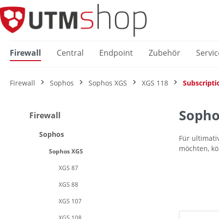
springen
Zur Hauptnavigation springen
Firewall
Central
Endpoint
Zubehör
Servic
Firewall
Sophos
Sophos XGS
XGS 118
Subscripti
Sophos
Firewall
Sophos
Für ultimat
möchten, kö
Sophos XGS
XGS 87
XGS 88
XGS 107
XGS 108