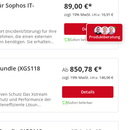
89,00 €*
r Sophos IT-
zzgl. 19% MwSt. i.H.v. 16,91 €
Details
t (Incident/Störung) für Ihre
ehmen, die einen externen
Produktberatung
Sofort lieferbar
n benötigen. Sie erhalten
850,78 €*
Bundle (XGS118
Ab
zzgl. 19% MwSt. i.H.v. 146,96 €
Details
tiven Schutz Das Xstream
Schutz und Performance der
Sofort lieferbar
eneffiziente Lösun...