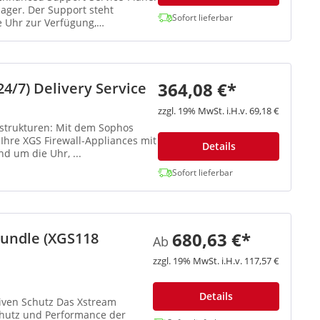
ger. Der Support steht
Sofort lieferbar
 Uhr zur Verfügung,
364,08 €*
4/7) Delivery Service
zzgl. 19% MwSt. i.H.v. 69,18 €
 Mit dem Sophos
 Ihre XGS Firewall-Appliances mit
Details
d um die Uhr, ...
Sofort lieferbar
680,63 €*
Bundle (XGS118
Ab
zzgl. 19% MwSt. i.H.v. 117,57 €
Details
tz Das Xstream
Schutz und Performance der