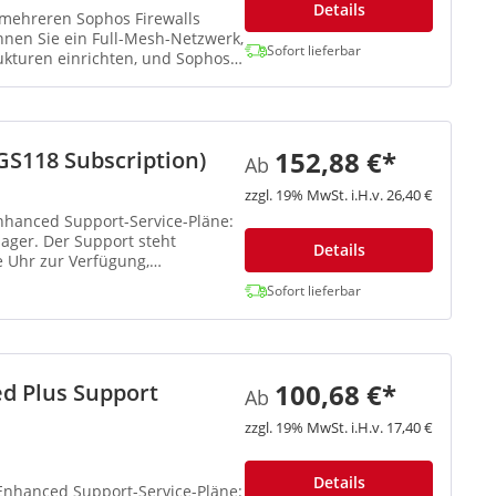
Details
mehreren Sophos Firewalls
nnen Sie ein Full-Mesh-Netzwerk,
Sofort lieferbar
ukturen einrichten, und Sophos
152,88 €*
S118 Subscription)
Ab
zzgl. 19% MwSt. i.H.v. 26,40 €
Enhanced Support-Service-Pläne:
ger. Der Support steht
Details
 Uhr zur Verfügung,
Sofort lieferbar
100,68 €*
d Plus Support
Ab
zzgl. 19% MwSt. i.H.v. 17,40 €
Details
 Enhanced Support-Service-Pläne: