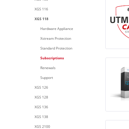
XGS 116
XGS 118
Hardware Appliance
Xstream Protection
Standard Protection
Subscriptions
Renewals
Support
XGS 126
XGS 128
XGS 136
XGS 138
XGS 2100