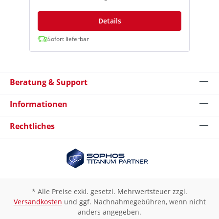
Daten. Integrierter Message Transfer Agent
Garantiert eine unterbrechungsfreie E-
Mail-Kontinuität und ermöglicht der
Details
Firewall, E-Mails beim Ausfall von Servern
automatisch in eine Warteschlange zu
Sofort lieferbar
verschieben. Live-Anti-Spam Schützt vor
den neuesten Spam-Kampagnen,
PhishingAngriffen und schädlichen
Anhängen. Self-Service-Quarantäne Gibt
Beratung & Support
Ihren Mitarbeitern die Möglichkeit, sich
selbst um ihre Spam-Quarantäne zu
kümmern – so sparen Sie Zeit und können
Informationen
sich in Ruhe Ihrer Arbeit widmen. SPX-E-
Mail-Verschlüsselung Mit unserer
Rechtliches
einzigartigen und zum Patent
angemeldeten SPX-
Verschlüsselungstechnologie SPX auf
Passwortbasis können verschlüsselte E-
Mails einfach an beliebige Empfänger
gesendet werden – auch wenn diese selbst
über keinerlei Vertrauensinfrastruktur
verfügen. Data Loss Prevention DLP auf
* Alle Preise exkl. gesetzl. Mehrwertsteuer zzgl.
Richtlinienbasis kann automatisch eine
Versandkosten
und ggf. Nachnahmegebühren, wenn nicht
Verschlüsselung auslösen oder blockieren/
anders angegeben.
benachrichtigen, wenn E-Mails, die an