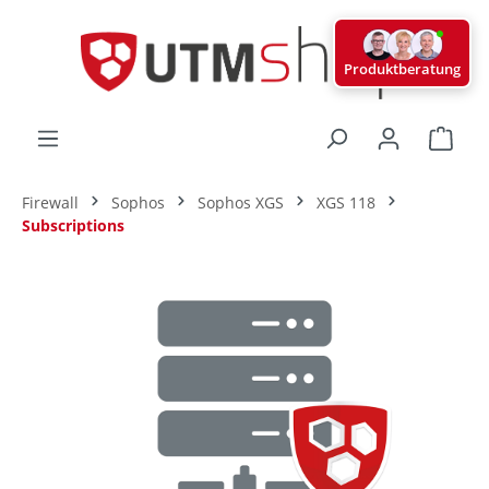
alt springen
Produktberatung
Ware
Firewall
Sophos
Sophos XGS
XGS 118
Subscriptions
Bildergalerie überspringen