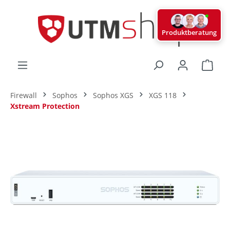
alt springen
Produktberatung
Ware
Firewall
Sophos
Sophos XGS
XGS 118
Xstream Protection
Bildergalerie überspringen