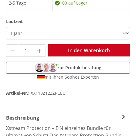
2-5 Tage
100 auf Lager
auswählen
Laufzeit
Produkt Anzahl: Gib den gewünschten Wer
In den Warenkorb
zur Produktberatung
mit Ihren Sophos Experten
Artikel-Nr.:
XX118Z12ZZPCEU
Beschreibung
Xstream Protection – EIN einzelnes Bundle für
ultimativen Schutz Das Xstream Protection Bundle