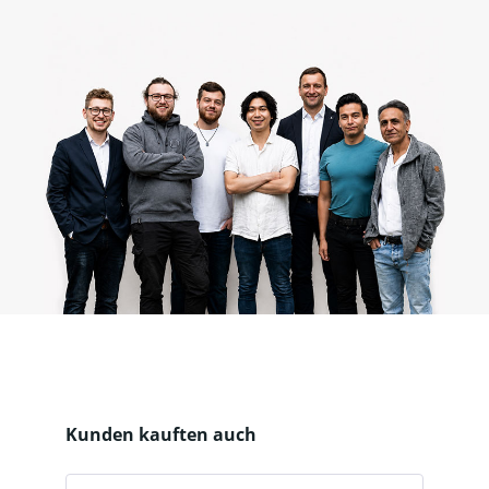
Produktgalerie überspringen
Kunden kauften auch