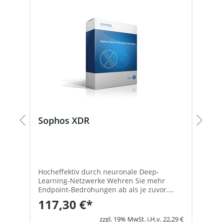
Sophos XDR
S
A
M
(w
1
)
Hocheffektiv durch neuronale Deep-
D
Learning-Netzwerke Wehren Sie mehr
fü
Endpoint-Bedrohungen ab als je zuvor.
1
Endpoint ermöglicht dies mit Deep
e
117,30 €*
2
-
Learning, einer Sonderform des Machine
M
Learning, das bekannte und unbekannte
19
3 €
zzgl. 19% MwSt. i.H.v. 22,29 €