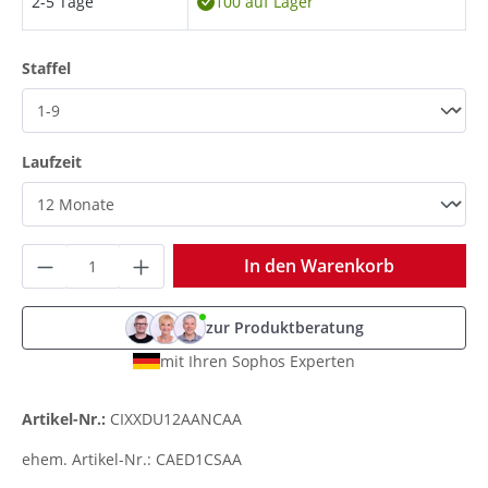
2-5 Tage
100 auf Lager
auswählen
Staffel
auswählen
Laufzeit
Produkt Anzahl: Gib den gewünschten Wer
In den Warenkorb
zur Produktberatung
mit Ihren Sophos Experten
Artikel-Nr.:
CIXXDU12AANCAA
ehem. Artikel-Nr.:
CAED1CSAA