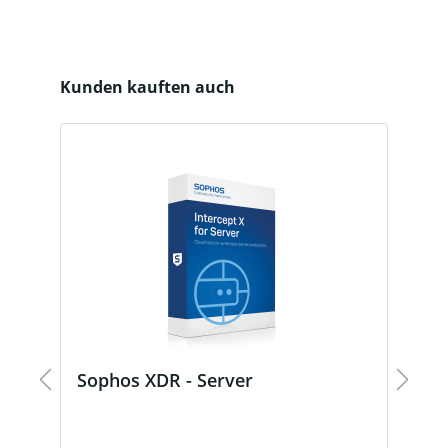
Produktgalerie überspringen
Kunden kauften auch
es
Sophos XDR - Server
S
P