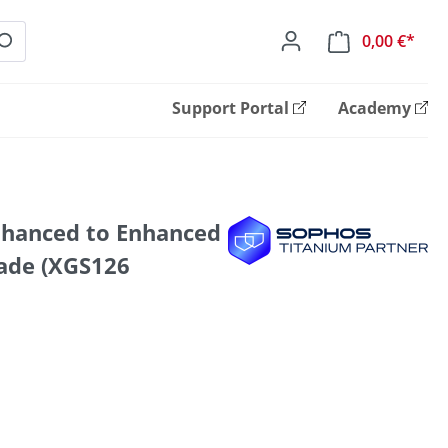
0,00 €*
Ware
Support Portal
Academy
nhanced to Enhanced
ade (XGS126