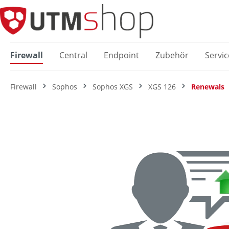
springen
Zur Hauptnavigation springen
Firewall
Central
Endpoint
Zubehör
Servic
Firewall
Sophos
Sophos XGS
XGS 126
Renewals
Bildergalerie überspringen