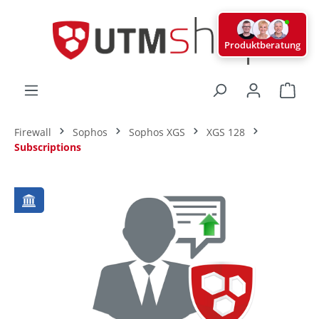
alt springen
Produktberatung
Ware
Firewall
Sophos
Sophos XGS
XGS 128
Subscriptions
Bildergalerie überspringen