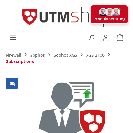
alt springen
Produktberatung
Ware
Firewall
Sophos
Sophos XGS
XGS 2100
Subscriptions
Bildergalerie überspringen