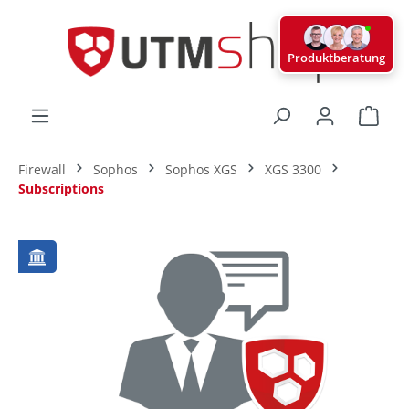
alt springen
Produktberatung
Ware
Firewall
Sophos
Sophos XGS
XGS 3300
Subscriptions
Bildergalerie überspringen