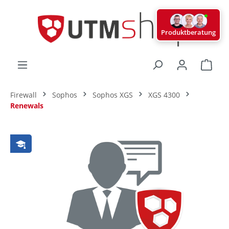
alt springen
Produktberatung
Ware
Firewall
Sophos
Sophos XGS
XGS 4300
Renewals
Bildergalerie überspringen