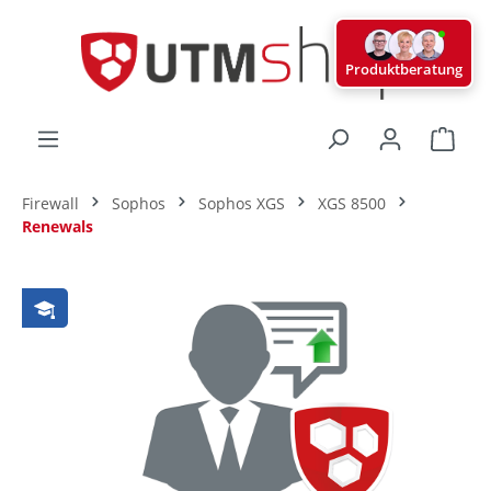
alt springen
Produktberatung
Ware
Firewall
Sophos
Sophos XGS
XGS 8500
Renewals
Bildergalerie überspringen