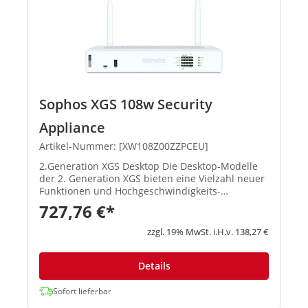
Sophos XGS 108w Security
Appliance
Artikel-Nummer: [XW108Z00ZZPCEU]
2.Generation XGS Desktop Die Desktop-Modelle
der 2. Generation XGS bieten eine Vielzahl neuer
Funktionen und Hochgeschwindigkeits-
Verbindungsoptionen. Die Basis-Firewall ist in
727,76 €*
jeder Appliance enthalten. Produkthighlights:
Beschleunigte Performan...
zzgl. 19% MwSt. i.H.v. 138,27 €
Details
Sofort lieferbar