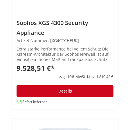
Sophos XGS 4300 Security
Appliance
Artikel-Nummer: [XG4CTCHEUK]
Extra starke Performance bei vollem Schutz Die
Xstream-Architektur der Sophos Firewall ist auf
ein extrem hohes Maß an Transparenz, Schutz
und Performance ausgelegt, damit
9.528,51 €*
Administratoren die größten Herausforderungen
moderner Netzwerke spielend meis...
zzgl. 19% MwSt. i.H.v. 1.810,42 €
Details
Sofort lieferbar