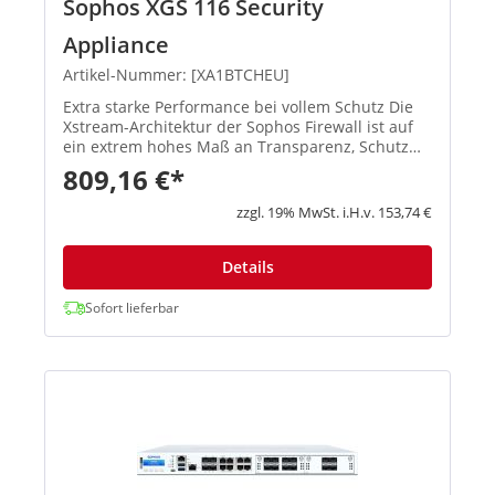
Sophos XGS 116 Security
Appliance
Artikel-Nummer: [XA1BTCHEU]
Extra starke Performance bei vollem Schutz Die
Xstream-Architektur der Sophos Firewall ist auf
ein extrem hohes Maß an Transparenz, Schutz
und Performance ausgelegt, damit
809,16 €*
Administratoren die größten Herausforderungen
moderner Netzwerke spielend mei...
zzgl. 19% MwSt. i.H.v. 153,74 €
Details
Sofort lieferbar