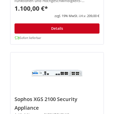
Funktionen und Hochgeschwindigkeits-
Verbindungsoptionen. Die Basis-Firewall ist in
1.100,00 €*
jeder Appliance enthalten. Produkthighlights:
Beschleunigte Performan...
zzgl. 19% MwSt. i.H.v. 209,00 €
Details
Sofort lieferbar
Sophos XGS 2100 Security
Appliance