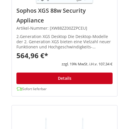
Sophos XGS 88w Security
Appliance
Artikel-Nummer: [XW88ZZ00ZZPCEU]
2.Generation XGS Desktop Die Desktop-Modelle
der 2. Generation XGS bieten eine Vielzahl neuer
Funktionen und Hochgeschwindigkeits-
Verbindungsoptionen. Die Basis-Firewall ist in
564,96 €*
jeder Appliance enthalten. Produkthighlights:
Beschleunigte Performan...
zzgl. 19% MwSt. i.H.v. 107,34 €
Details
Sofort lieferbar