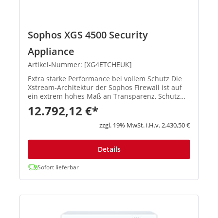
Sophos XGS 4500 Security
Appliance
Artikel-Nummer: [XG4ETCHEUK]
Extra starke Performance bei vollem Schutz Die
Xstream-Architektur der Sophos Firewall ist auf
ein extrem hohes Maß an Transparenz, Schutz
und Performance ausgelegt, damit
12.792,12 €*
Administratoren die größten Herausforderungen
moderner Netzwerke spielend meis...
zzgl. 19% MwSt. i.H.v. 2.430,50 €
Details
Sofort lieferbar