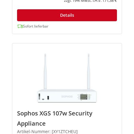
zzgl. 19% MwSt. i.H.v. 171,38 €
Details
Sofort lieferbar
Sophos XGS 107w Security
Appliance
Artikel-Nummer: [XY1ZTCHEU]