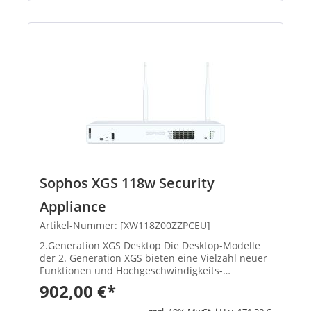
Sophos XGS 118w Security
Appliance
Artikel-Nummer: [XW118Z00ZZPCEU]
2.Generation XGS Desktop Die Desktop-Modelle
der 2. Generation XGS bieten eine Vielzahl neuer
Funktionen und Hochgeschwindigkeits-
Verbindungsoptionen. Die Basis-Firewall ist in
902,00 €*
jeder Appliance enthalten. Produkthighlights:
Beschleunigte Performan...