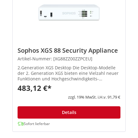
Sophos XGS 88 Security Appliance
Artikel-Nummer: [XG88ZZ00ZZPCEU]
2.Generation XGS Desktop Die Desktop-Modelle
der 2. Generation XGS bieten eine Vielzahl neuer
Funktionen und Hochgeschwindigkeits-
Verbindungsoptionen. Die Basis-Firewall ist in
483,12 €*
jeder Appliance enthalten. Produkthighlights:
Beschleunigte Performan...
zzgl. 19% MwSt. i.H.v. 91,79 €
Details
Sofort lieferbar