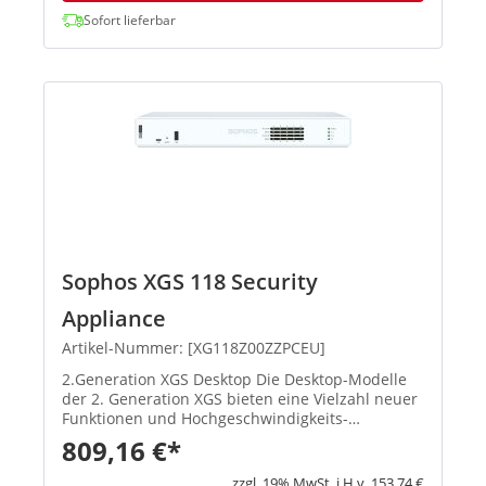
Sofort lieferbar
Sophos XGS 118 Security
Appliance
Artikel-Nummer: [XG118Z00ZZPCEU]
2.Generation XGS Desktop Die Desktop-Modelle
der 2. Generation XGS bieten eine Vielzahl neuer
Funktionen und Hochgeschwindigkeits-
Verbindungsoptionen. Die Basis-Firewall ist in
809,16 €*
jeder Appliance enthalten. Produkthighlights:
Beschleunigte Performan...
zzgl. 19% MwSt. i.H.v. 153,74 €