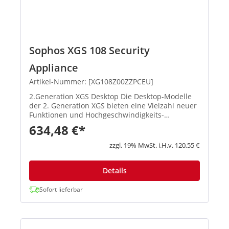
Sophos XGS 108 Security
Appliance
Artikel-Nummer: [XG108Z00ZZPCEU]
2.Generation XGS Desktop Die Desktop-Modelle
der 2. Generation XGS bieten eine Vielzahl neuer
Funktionen und Hochgeschwindigkeits-
Verbindungsoptionen. Die Basis-Firewall ist in
634,48 €*
jeder Appliance enthalten. Produkthighlights:
Beschleunigte Performan...
zzgl. 19% MwSt. i.H.v. 120,55 €
Details
Sofort lieferbar