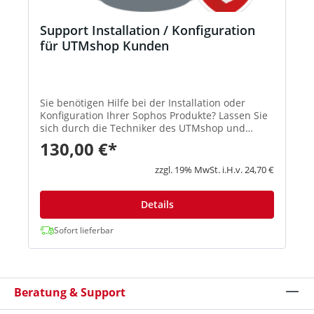
Support Installation / Konfiguration
für UTMshop Kunden
Sie benötigen Hilfe bei der Installation oder
Konfiguration Ihrer Sophos Produkte? Lassen Sie
sich durch die Techniker des UTMshop und
damit von zertifizierten Spezialisten helfen. Nach
130,00 €*
Ihrem Kauf der Service-Stunde werden sich
unsere Techniker mit Ihnen in Verbindung
zzgl. 19% MwSt. i.H.v. 24,70 €
setzen. Bitte beachten Sie bei der Buchung, dass
der Stundensatz nach gewählter Geschäftszeit
variiert. Wir empfehlen die Buchung über unser
Details
Support-Portal unter support.utm-shop.de.
Hinweis: Der schnelle und sichere Weg zu
Sofort lieferbar
unserem Technik-Team ist die Erstellung eines
Tickets in unserem UTMshop Support-Portal für
Sophos Produkte. Das hat den großen Vorteil,
dass hier alle für das Ticket wichtigen Punkte
Beratung & Support
vorab abgefragt werden und sie somit wertvolle
Supportzeit sparen können. Erstellen Sie bitte