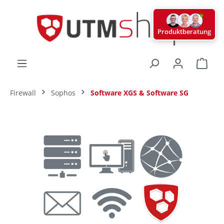
alt springen
Produktberatung
Ware
Firewall
Sophos
Software XGS & Software SG
Bildergalerie überspringen