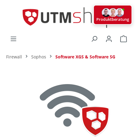
alt springen
Produktberatung
Ware
Firewall
Sophos
Software XGS & Software SG
Bildergalerie überspringen