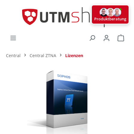
alt springen
Produktberatung
Ware
Central
Central ZTNA
Lizenzen
Bildergalerie überspringen