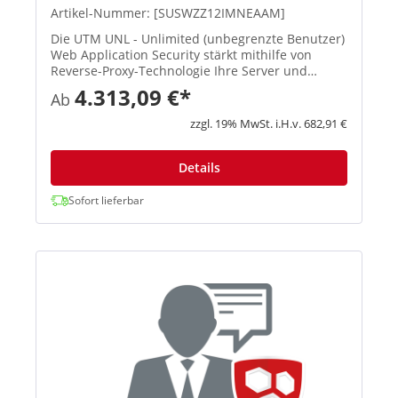
Artikel-Nummer: [SUSWZZ12IMNEAAM]
Die UTM UNL - Unlimited (unbegrenzte Benutzer)
Web Application Security stärkt mithilfe von
Reverse-Proxy-Technologie Ihre Server und
schützt sie damit vor modernen Angriffen und
4.313,09 €*
Ab
Datenverlusten. So können Sie sicher
Anwendungen wie Outlook Web Access...
zzgl. 19% MwSt. i.H.v. 682,91 €
Details
Sofort lieferbar