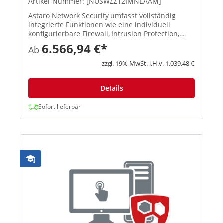
Artikel-Nummer: [NUSWZZ12IMNEAAM]
Astaro Network Security umfasst vollständig
integrierte Funktionen wie eine individuell
konfigurierbare Firewall, Intrusion Protection,
Schutz vor Denial-of-Service-Attacken,
6.566,94 €*
Ab
verschiedene Tools zur Weiterleitung des
Datenverkehrs sowie für NAT und vi...
zzgl. 19% MwSt. i.H.v. 1.039,48 €
Details
Sofort lieferbar