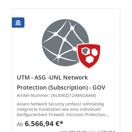
UTM - ASG -UNL Network
Protection (Subscription) - GOV
Artikel-Nummer: [NUSWZZ12IMNGAAM]
Astaro Network Security umfasst vollständig
integrierte Funktionen wie eine individuell
konfigurierbare Firewall, Intrusion Protection,
Schutz vor Denial-of-Service-Attacken,
6.566,94 €*
Ab
verschiedene Tools zur Weiterleitung des
Datenverkehrs sowie für NAT und vi...
zzgl. 19% MwSt. i.H.v. 1.039,48 €