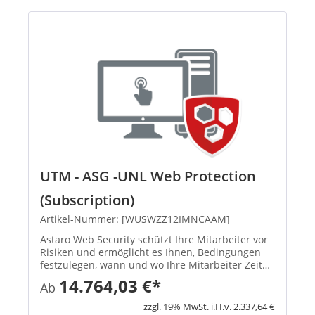
UTM - ASG -UNL Web Protection
(Subscription)
Artikel-Nummer: [WUSWZZ12IMNCAAM]
Astaro Web Security schützt Ihre Mitarbeiter vor
Risiken und ermöglicht es Ihnen, Bedingungen
festzulegen, wann und wo Ihre Mitarbeiter Zeit
online verbringen dürfen. Spyware und Viren
14.764,03 €*
Ab
werden gestoppt, bevor sie ins Netzwerk
gelangen und Schaden veru...
zzgl. 19% MwSt. i.H.v. 2.337,64 €