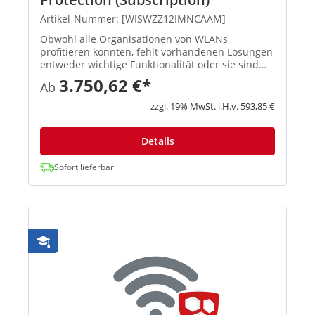
Artikel-Nummer: [WISWZZ12IMNCAAM]
Obwohl alle Organisationen von WLANs
profitieren könnten, fehlt vorhandenen Lösungen
entweder wichtige Funktionalität oder sie sind
teuer und schwierig zu verwalten. Astaro
3.750,62 €*
Ab
Wireless Security ist ein neuer Ansatz, der den
Betrieb sicherer und zuverläs...
zzgl. 19% MwSt. i.H.v. 593,85 €
Details
Sofort lieferbar