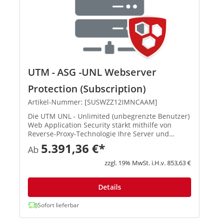
UTM - ASG -UNL Webserver
Protection (Subscription)
Artikel-Nummer: [SUSWZZ12IMNCAAM]
Die UTM UNL - Unlimited (unbegrenzte Benutzer)
Web Application Security stärkt mithilfe von
Reverse-Proxy-Technologie Ihre Server und
schützt sie damit vor modernen Angriffen und
5.391,36 €*
Ab
Datenverlusten. So können Sie sicher
Anwendungen wie Outlook Web Access...
zzgl. 19% MwSt. i.H.v. 853,63 €
Details
Sofort lieferbar