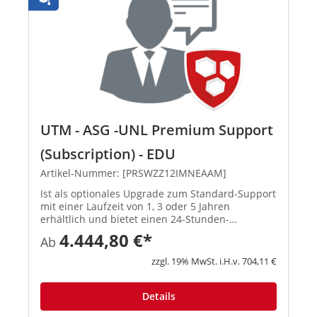
UTM - ASG -UNL Premium Support
(Subscription) - EDU
Artikel-Nummer: [PRSWZZ12IMNEAAM]
Ist als optionales Upgrade zum Standard-Support
mit einer Laufzeit von 1, 3 oder 5 Jahren
erhältlich und bietet einen 24-Stunden-
Hardwareaustausch nach Meldung des
4.444,80 €*
Ab
Supportfalls, automatische
Softwareaktualisierungen sowie 24-Stunden-
zzgl. 19% MwSt. i.H.v. 704,11 €
Support, der von ...
Details