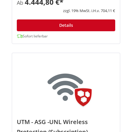
4.444,80 €*
Ab
Supportfalls, automatische
Softwareaktualisierungen sowie 24-Stunden-
zzgl. 19% MwSt. i.H.v. 704,11 €
Support, der von ...
Details
Sofort lieferbar
UTM - ASG -UNL Wireless
Protection (Subscription)