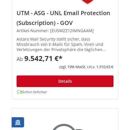
UTM - ASG - UNL Email Protection
(Subscription) - GOV
Artikel-Nummer: [EUSWZZ12IMNGAAM]
Astaro Mail Security stellt sicher, dass
Missbrauch von E-Mails für Spam, Viren und
Verletzungen der Privatsphäre die täglichen
Geschäftsabläufe nicht beeinträchtigt. Mithilfe
9.542,71 €*
Ab
dieser Anwendung werden erwünschte
Nachrichten ordnungsgemäß zugestellt un...
zzgl. 19% MwSt. i.H.v. 1.510,93 €
Details
Sofort lieferbar