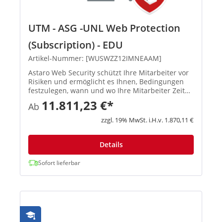
UTM - ASG -UNL Web Protection
(Subscription) - EDU
Artikel-Nummer: [WUSWZZ12IMNEAAM]
Astaro Web Security schützt Ihre Mitarbeiter vor
Risiken und ermöglicht es Ihnen, Bedingungen
festzulegen, wann und wo Ihre Mitarbeiter Zeit
online verbringen dürfen. Spyware und Viren
11.811,23 €*
Ab
werden gestoppt, bevor sie ins Netzwerk
gelangen und Schaden veru...
zzgl. 19% MwSt. i.H.v. 1.870,11 €
Details
Sofort lieferbar