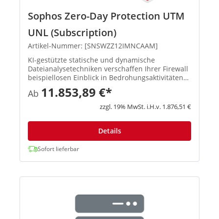
Sophos Zero-Day Protection UTM
UNL (Subscription)
Artikel-Nummer: [SNSWZZ12IMNCAAM]
KI-gestützte statische und dynamische
Dateianalysetechniken verschaffen Ihrer Firewall
beispiellosen Einblick in Bedrohungsaktivitäten
und identifizieren und blockieren so effektiv
11.853,89 €*
Ab
Ransomware sowie andere bekannte und
unbekannte Bedrohungen. Mit d...
zzgl. 19% MwSt. i.H.v. 1.876,51 €
Details
Sofort lieferbar