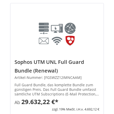
Sophos UTM UNL Full Guard
Bundle (Renewal)
Artikel-Nummer: [FGSWZZ12IMNCAAM]
Full Guard Bundle, das komplette Bundle zum
günstigen Preis. Das Full Guard Bundle umfasst
sämtliche UTM Subscriptions (E-Mail Protection,
Network Protection, Web Protection, Webserver
29.632,22 €*
Ab
Protection und Wireless Protection) und gibt
Ihnen die vollständi...
zzgl. 19% MwSt. i.H.v. 4.692,12 €