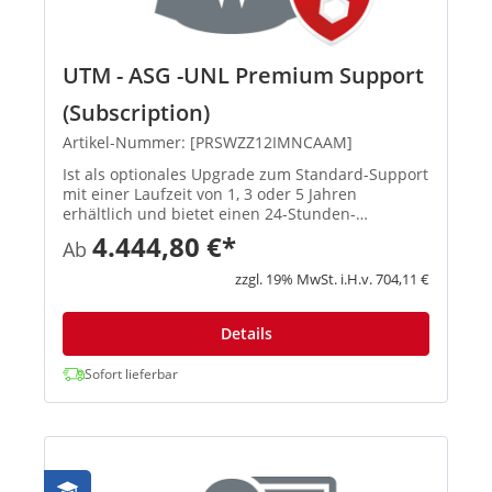
UTM - ASG -UNL Premium Support
(Subscription)
Artikel-Nummer: [PRSWZZ12IMNCAAM]
Ist als optionales Upgrade zum Standard-Support
mit einer Laufzeit von 1, 3 oder 5 Jahren
erhältlich und bietet einen 24-Stunden-
Hardwareaustausch nach Meldung des
4.444,80 €*
Ab
Supportfalls, automatische
Softwareaktualisierungen sowie 24-Stunden-
zzgl. 19% MwSt. i.H.v. 704,11 €
Support, der von ...
Details
Sofort lieferbar