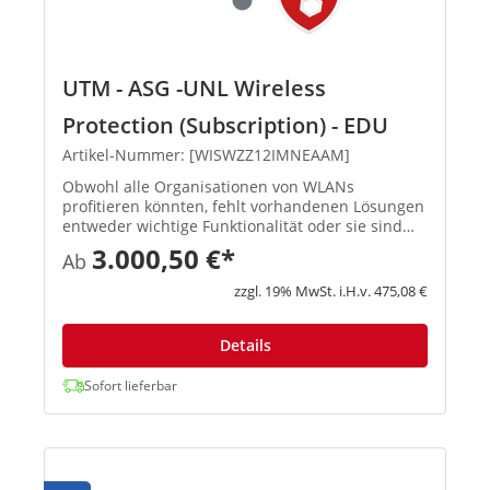
UTM - ASG -UNL Wireless
Protection (Subscription) - EDU
Artikel-Nummer: [WISWZZ12IMNEAAM]
Obwohl alle Organisationen von WLANs
profitieren könnten, fehlt vorhandenen Lösungen
entweder wichtige Funktionalität oder sie sind
teuer und schwierig zu verwalten. Astaro
3.000,50 €*
Ab
Wireless Security ist ein neuer Ansatz, der den
Betrieb sicherer und zuverläs...
zzgl. 19% MwSt. i.H.v. 475,08 €
Details
Sofort lieferbar