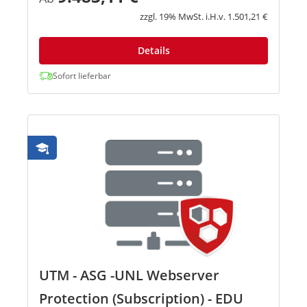
Ransomware sowie andere bekannte und
unbekannte Bedrohungen. Mit d...
zzgl. 19% MwSt. i.H.v. 1.501,21 €
Details
Sofort lieferbar
UTM - ASG -UNL Webserver
Protection (Subscription) - EDU