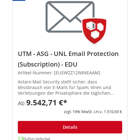
UTM - ASG - UNL Email Protection
(Subscription) - EDU
Artikel-Nummer: [EUSWZZ12IMNEAAM]
Astaro Mail Security stellt sicher, dass
Missbrauch von E-Mails für Spam, Viren und
Verletzungen der Privatsphäre die täglichen
Geschäftsabläufe nicht beeinträchtigt. Mithilfe
9.542,71 €*
Ab
dieser Anwendung werden erwünschte
Nachrichten ordnungsgemäß zugestellt un...
zzgl. 19% MwSt. i.H.v. 1.510,93 €
Details
Sofort lieferbar