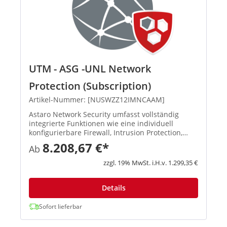
UTM - ASG -UNL Network
Protection (Subscription)
Artikel-Nummer: [NUSWZZ12IMNCAAM]
Astaro Network Security umfasst vollständig
integrierte Funktionen wie eine individuell
konfigurierbare Firewall, Intrusion Protection,
Schutz vor Denial-of-Service-Attacken,
8.208,67 €*
Ab
verschiedene Tools zur Weiterleitung des
Datenverkehrs sowie für NAT und vi...
zzgl. 19% MwSt. i.H.v. 1.299,35 €
Details
Sofort lieferbar