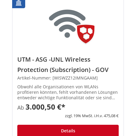
UTM - ASG -UNL Wireless
Protection (Subscription) - GOV
Artikel-Nummer: [WISWZZ12IMNGAAM]
Obwohl alle Organisationen von WLANs
profitieren könnten, fehlt vorhandenen Lösungen
entweder wichtige Funktionalität oder sie sind
teuer und schwierig zu verwalten. Astaro
3.000,50 €*
Ab
Wireless Security ist ein neuer Ansatz, der den
Betrieb sicherer und zuverläs...
zzgl. 19% MwSt. i.H.v. 475,08 €
Details