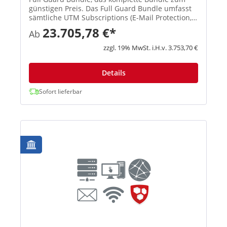
günstigen Preis. Das Full Guard Bundle umfasst
sämtliche UTM Subscriptions (E-Mail Protection,
Network Protection, Web Protection, Webserver
23.705,78 €*
Ab
Protection und Wireless Protection) und gibt
Ihnen die vollständi...
zzgl. 19% MwSt. i.H.v. 3.753,70 €
Details
Sofort lieferbar