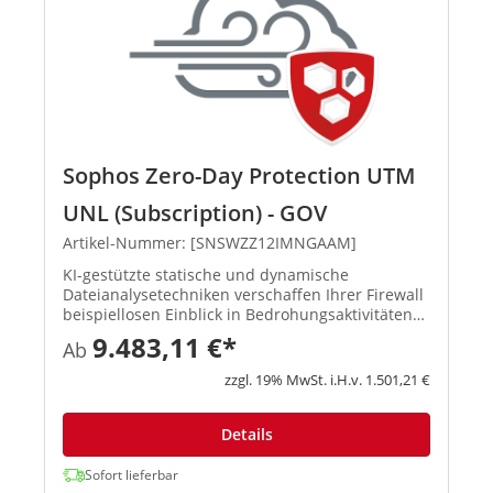
Sophos Zero-Day Protection UTM
UNL (Subscription) - GOV
Artikel-Nummer: [SNSWZZ12IMNGAAM]
KI-gestützte statische und dynamische
Dateianalysetechniken verschaffen Ihrer Firewall
beispiellosen Einblick in Bedrohungsaktivitäten
und identifizieren und blockieren so effektiv
9.483,11 €*
Ab
Ransomware sowie andere bekannte und
unbekannte Bedrohungen. Mit d...
zzgl. 19% MwSt. i.H.v. 1.501,21 €
Details
Sofort lieferbar