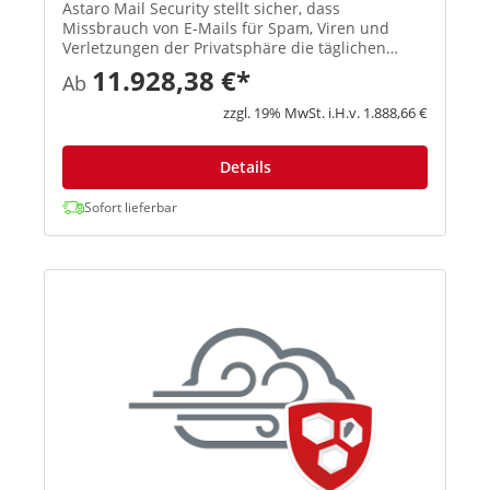
Astaro Mail Security stellt sicher, dass
Missbrauch von E-Mails für Spam, Viren und
Verletzungen der Privatsphäre die täglichen
Geschäftsabläufe nicht beeinträchtigt. Mithilfe
11.928,38 €*
Ab
dieser Anwendung werden erwünschte
Nachrichten ordnungsgemäß zugestellt un...
zzgl. 19% MwSt. i.H.v. 1.888,66 €
Details
Sofort lieferbar