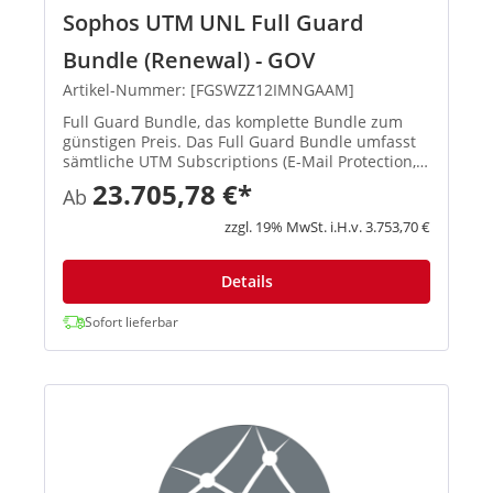
Sophos UTM UNL Full Guard
Bundle (Renewal) - GOV
Artikel-Nummer: [FGSWZZ12IMNGAAM]
Full Guard Bundle, das komplette Bundle zum
günstigen Preis. Das Full Guard Bundle umfasst
sämtliche UTM Subscriptions (E-Mail Protection,
Network Protection, Web Protection, Webserver
23.705,78 €*
Ab
Protection und Wireless Protection) und gibt
Ihnen die vollständi...
zzgl. 19% MwSt. i.H.v. 3.753,70 €
Details
Sofort lieferbar