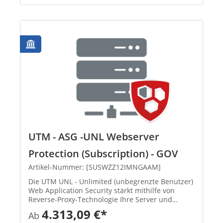
UTM - ASG -UNL Webserver
Protection (Subscription) - GOV
Artikel-Nummer: [SUSWZZ12IMNGAAM]
Die UTM UNL - Unlimited (unbegrenzte Benutzer)
Web Application Security stärkt mithilfe von
Reverse-Proxy-Technologie Ihre Server und
schützt sie damit vor modernen Angriffen und
4.313,09 €*
Ab
Datenverlusten. So können Sie sicher