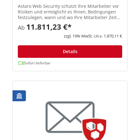
Astaro Web Security schützt Ihre Mitarbeiter vor
Risiken und ermöglicht es Ihnen, Bedingungen
festzulegen, wann und wo Ihre Mitarbeiter Zeit
online verbringen dürfen. Spyware und Viren
11.811,23 €*
Ab
werden gestoppt, bevor sie ins Netzwerk
gelangen und Schaden veru...
zzgl. 19% MwSt. i.H.v. 1.870,11 €
Details
Sofort lieferbar