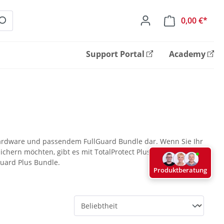
0,00 €*
Ware
Support Portal
Academy
Hardware und passendem FullGuard Bundle dar. Wenn Sie Ihr
rn möchten, gibt es mit TotalProtect Plus auch hier das
uard Plus Bundle.
Produktberatung