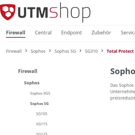
springen
Zur Hauptnavigation springen
Firewall
Central
Endpoint
Zubehör
Servic
Firewall
Sophos
Sophos SG
SG310
Total Protect
Sophos
Firewall
Sophos
Das Sophos 
Unternehmen
Sophos XGS
preisreduzi
Sophos SG
SG105
SG115
SG125