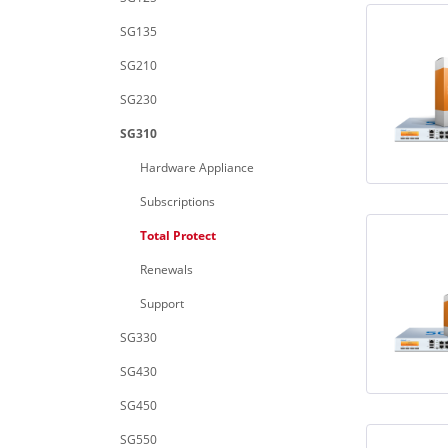
SG135
SG210
SG230
SG310
Hardware Appliance
Subscriptions
Total Protect
Renewals
Support
SG330
SG430
SG450
SG550