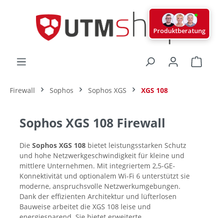
alt springen
Produktberatung
Ware
Firewall
Sophos
Sophos XGS
XGS 108
Sophos XGS 108 Firewall
Die
Sophos XGS 108
bietet leistungsstarken Schutz
und hohe Netzwerkgeschwindigkeit für kleine und
mittlere Unternehmen. Mit integriertem 2,5-GE-
Konnektivität und optionalem Wi-Fi 6 unterstützt sie
moderne, anspruchsvolle Netzwerkumgebungen.
Dank der effizienten Architektur und lüfterlosen
Bauweise arbeitet die XGS 108 leise und
energiesparend. Sie bietet erweiterte