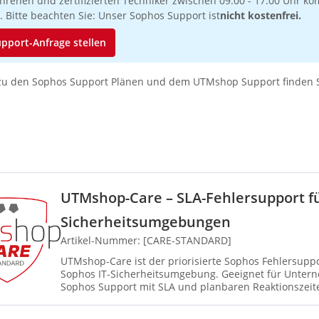
hrenen und zertifizierten Techniker zwischen 09:00 - 17:00 Uhr ko
. Bitte beachten Sie: Unser Sophos Support ist
nicht kostenfrei.
pport-Anfrage stellen
zu den Sophos Support Plänen und dem UTMshop Support finden 
UTMshop-Care – SLA-Fehlersupport fü
Sicherheitsumgebungen
Artikel-Nummer: [CARE-STANDARD]
UTMshop-Care ist der priorisierte Sophos Fehlersuppor
Sophos IT-Sicherheitsumgebung. Geeignet für Untern
Sophos Support mit SLA und planbaren Reaktionszeite
definiert...