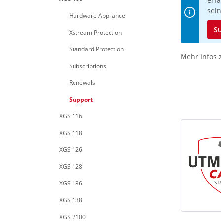
erfa
sein
Hardware Appliance
Su
Xstream Protection
Standard Protection
Mehr Infos 
Subscriptions
Renewals
Support
XGS 116
XGS 118
XGS 126
XGS 128
XGS 136
XGS 138
XGS 2100