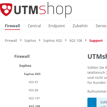
springen
Zur Hauptnavigation springen
Firewall
Central
Endpoint
Zubehör
Servic
Firewall
Sophos
Sophos XGS
XGS 108
Support
UTMsh
Firewall
Sophos
Sollten Sie
telefonisch
Sophos XGS
und nicht u
XGS 87
für Kunden
XGS 88
Rufnummer 
XGS 107
Sol
XGS 108