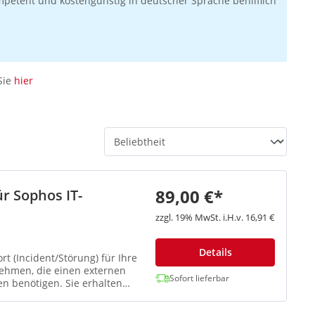
mpetent und kostengünstig in deutscher Sprache behilflich
Sie
hier
89,00 €*
r Sophos IT-
zzgl. 19% MwSt. i.H.v. 16,91 €
Details
t (Incident/Störung) für Ihre
ehmen, die einen externen
Sofort lieferbar
n benötigen. Sie erhalten