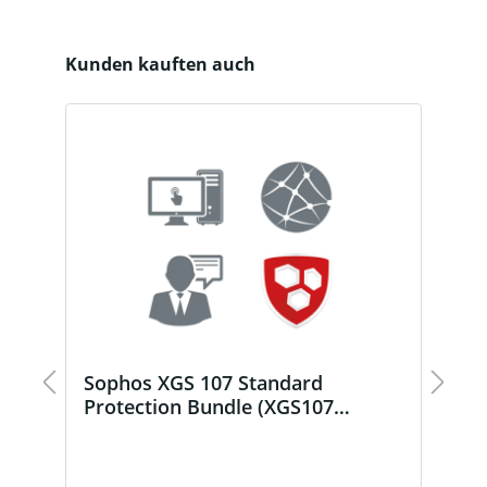
Produktgalerie überspringen
Kunden kauften auch
Sophos XGS 107 Standard
S
)
Protection Bundle (XGS107
(
Subscription)