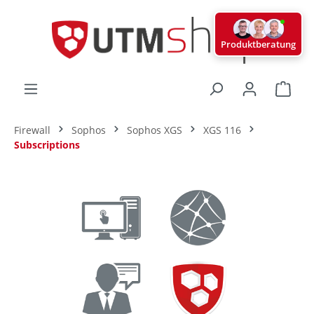
alt springen
Produktberatung
Ware
Firewall
Sophos
Sophos XGS
XGS 116
Subscriptions
Bildergalerie überspringen