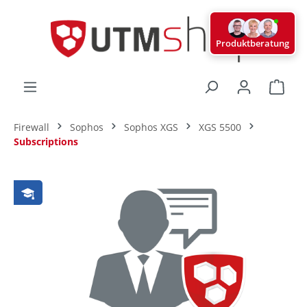
alt springen
Produktberatung
Ware
Firewall
Sophos
Sophos XGS
XGS 5500
Subscriptions
Bildergalerie überspringen