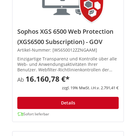
Sophos XGS 6500 Web Protection
(XGS6500 Subscription) - GOV
Artikel-Nummer: [WS650012ZZNGAAM]
Einzigartige Transparenz und Kontrolle über alle
Web- und Anwendungsaktivitäten Ihrer
Benutzer. Webfilter-Richtlinienkontrollen der
Enterprise-Klasse und einzigartiger Schutz mit
16.160,78 €*
Ab
benutzer- und gruppenbasierten Next-Gen-
Anwendungskontrollen. Leistungs...
zzgl. 19% MwSt. i.H.v. 2.791,41 €
Details
Sofort lieferbar