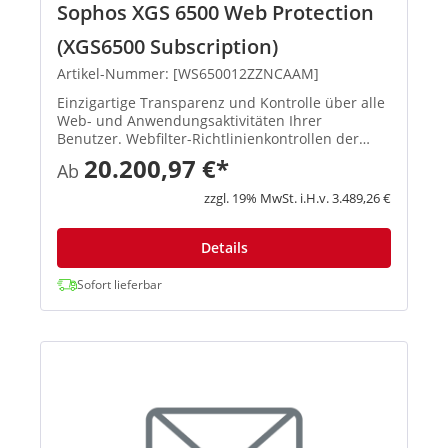
Sophos XGS 6500 Web Protection
(XGS6500 Subscription)
Artikel-Nummer: [WS650012ZZNCAAM]
Einzigartige Transparenz und Kontrolle über alle
Web- und Anwendungsaktivitäten Ihrer
Benutzer. Webfilter-Richtlinienkontrollen der
Enterprise-Klasse und einzigartiger Schutz mit
20.200,97 €*
Ab
benutzer- und gruppenbasierten Next-Gen-
Anwendungskontrollen. Leistungs...
zzgl. 19% MwSt. i.H.v. 3.489,26 €
Details
Sofort lieferbar