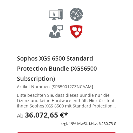
Sophos XGS 6500 Standard
Protection Bundle (XGS6500
Subscription)
Artikel-Nummer: [SP650012ZZNCAAM]
Bitte beachten Sie, dass dieses Bundle nur die
Lizenz und keine Hardware enthält. Hierfür steht
Ihnen Sophos XGS 6500 mit Standard Protection
zur Verfügung. In Standard Protection Bundle
36.072,65 €*
Ab
enthalten Network...
zzgl. 19% MwSt. i.H.v. 6.230,73 €