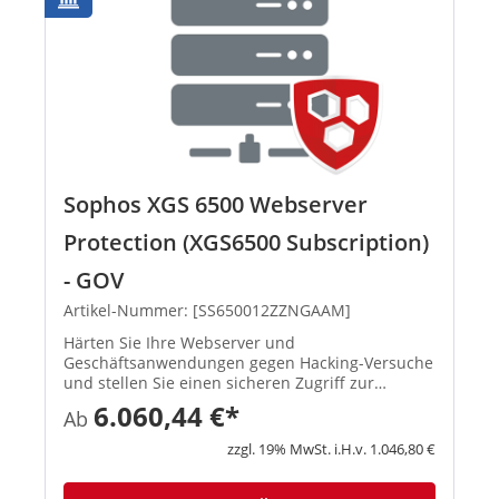
Sophos XGS 6500 Webserver
Protection (XGS6500 Subscription)
- GOV
Artikel-Nummer: [SS650012ZZNGAAM]
Härten Sie Ihre Webserver und
Geschäftsanwendungen gegen Hacking-Versuche
und stellen Sie einen sicheren Zugriff zur
Verfügung. Richtlinienvorlagen für
6.060,44 €*
Ab
Geschäftsanwendungen Mit vordefinierten
Richtlinienvorlagen können Sie gängige
zzgl. 19% MwSt. i.H.v. 1.046,80 €
Anwendungen wie Mic...