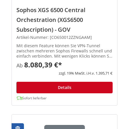
Sophos XGS 6500 Central
Orchestration (XGS6500
Subscription) - GOV
Artikel-Nummer: [CO650012ZZNGAAM]
Mit diesem Feature können Sie VPN-Tunnel
zwischen mehreren Sophos Firewalls schnell und
einfach verbinden. Mit wenigen Klicks können Sie
ein Full-Mesh-Netzwerk, eine Hub-and-Spoke-
8.080,39 €*
Ab
Topologie oder ähnliche Infrastrukturen
einrichten, und Sophos Central...
zzgl. 19% MwSt. i.H.v. 1.395,71 €
Details
Sofort lieferbar