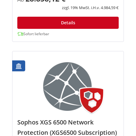
enthalten Network...
zzgl. 19% MwSt. i.H.v. 4.984,59 €
Details
Sofort lieferbar
Sophos XGS 6500 Network
Protection (XGS6500 Subscription)