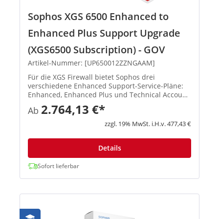
Sophos XGS 6500 Enhanced to
Enhanced Plus Support Upgrade
(XGS6500 Subscription) - GOV
Artikel-Nummer: [UP650012ZZNGAAM]
Für die XGS Firewall bietet Sophos drei
verschiedene Enhanced Support-Service-Pläne:
Enhanced, Enhanced Plus und Technical Account
Manager. Der Support steht 52 Wochen im Jahr
2.764,13 €*
Ab
an 7 Tagen die Woche rund um die Uhr zur
Verfügung, einschließlich gesetzl...
zzgl. 19% MwSt. i.H.v. 477,43 €
Details
Sofort lieferbar