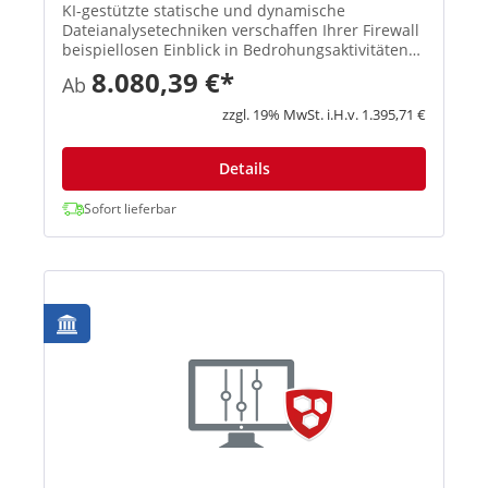
KI-gestützte statische und dynamische
Dateianalysetechniken verschaffen Ihrer Firewall
beispiellosen Einblick in Bedrohungsaktivitäten
und identifizieren und blockieren so effektiv
8.080,39 €*
Ab
Ransomware sowie andere bekannte und
unbekannte Bedrohungen. Mit d...
zzgl. 19% MwSt. i.H.v. 1.395,71 €
Details
Sofort lieferbar