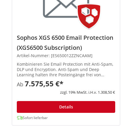
Sophos XGS 6500 Email Protection
(XGS6500 Subscription)
Artikel-Nummer: [ES650012ZZNCAAM]
Kombinieren Sie Email Protection mit Anti-Spam,
DLP und Encryption. Anti-Spam und Deep
Learning halten Ihre Posteingänge frei von
Bedrohungen, Spam und Phishing-Angriffen. DLP
7.575,55 €*
Ab
und Verschlüsselungs-Technologien schützen
Ihre sensiblen Daten. Integrier...
zzgl. 19% MwSt. i.H.v. 1.308,50 €
Details
Sofort lieferbar