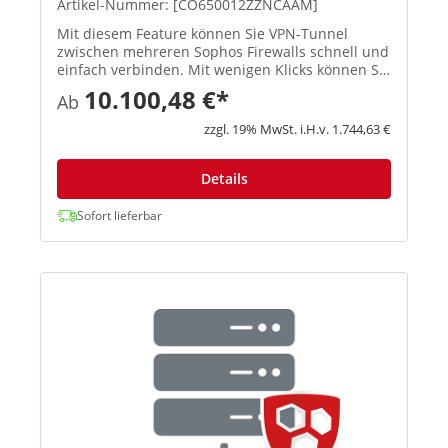
Artikel-Nummer: [CO650012ZZNCAAM]
Mit diesem Feature können Sie VPN-Tunnel
zwischen mehreren Sophos Firewalls schnell und
einfach verbinden. Mit wenigen Klicks können Sie
ein Full-Mesh-Netzwerk, eine Hub-and-Spoke-
10.100,48 €*
Ab
Topologie oder ähnliche Infrastrukturen
einrichten, und Sophos Central...
zzgl. 19% MwSt. i.H.v. 1.744,63 €
Details
Sofort lieferbar