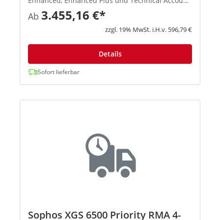
Enhanced, Enhanced Plus und Technical Account
Manager. Der Support steht 52 Wochen im Jahr
3.455,16 €*
Ab
an 7 Tagen die Woche rund um die Uhr zur
Verfügung, einschließlich gesetzl...
zzgl. 19% MwSt. i.H.v. 596,79 €
Details
Sofort lieferbar
Sophos XGS 6500 Priority RMA 4-