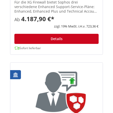
Für die XG Firewall bietet Sophos drei
verschiedene Enhanced Support-Service-Pläne:
Enhanced, Enhanced Plus und Technical Account
Manager. Der Support steht 52 Wochen im Jahr
4.187,90 €*
Ab
an 7 Tagen die Woche rund um die Uhr zur
Verfügung, einschließlich gesetzli...
zzgl. 19% MwSt. i.H.v. 723,36 €
Details
Sofort lieferbar