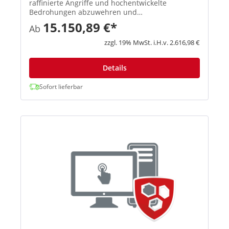
raffinierte Angriffe und hochentwickelte
Bedrohungen abzuwehren und
vertrauenswürdigen Benutzern einen sicheren
15.150,89 €*
Ab
Zugriff auf Ihr Netzwerk zu ermöglichen. Next-
Gen Intrusion Prevention System Bietet
zzgl. 19% MwSt. i.H.v. 2.616,98 €
erweiterten Sc...
Details
Sofort lieferbar