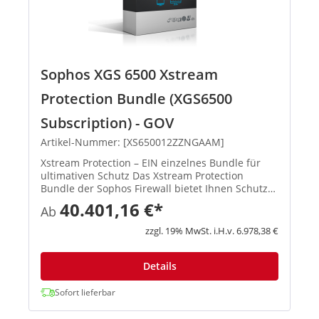
Sophos XGS 6500 Xstream
Protection Bundle (XGS6500
Subscription) - GOV
Artikel-Nummer: [XS650012ZZNGAAM]
Xstream Protection – EIN einzelnes Bundle für
ultimativen Schutz Das Xstream Protection
Bundle der Sophos Firewall bietet Ihnen Schutz
und Performance der nächsten Generation.
40.401,16 €*
Ab
Außerdem erhalten Sie eine kosteneffiziente
Lösung, mit der Sie die Hera...
zzgl. 19% MwSt. i.H.v. 6.978,38 €
Details
Sofort lieferbar