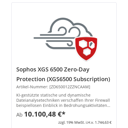
Sophos XGS 6500 Zero-Day
Protection (XGS6500 Subscription)
Artikel-Nummer: [ZD650012ZZNCAAM]
KI-gestützte statische und dynamische
Dateianalysetechniken verschaffen Ihrer Firewall
beispiellosen Einblick in Bedrohungsaktivitäten
und identifizieren und blockieren so effektiv
10.100,48 €*
Ab
Ransomware sowie andere bekannte und
unbekannte Bedrohungen. Mit d...
zzgl. 19% MwSt. i.H.v. 1.744,63 €