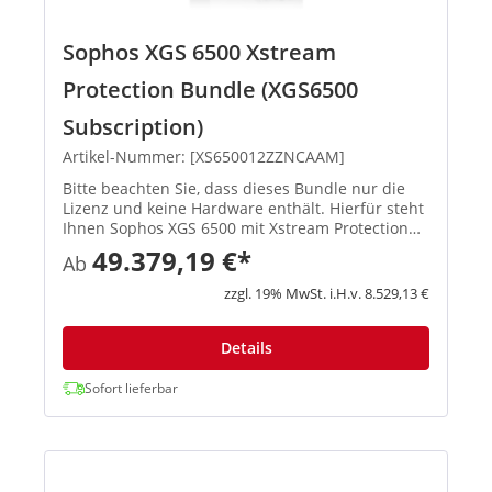
Sophos XGS 6500 Xstream
Protection Bundle (XGS6500
Subscription)
Artikel-Nummer: [XS650012ZZNCAAM]
Bitte beachten Sie, dass dieses Bundle nur die
Lizenz und keine Hardware enthält. Hierfür steht
Ihnen Sophos XGS 6500 mit Xstream Protection
zur Verfügung. Xstream Protection – EIN
49.379,19 €*
Ab
einzelnes Bundle für ultim...
zzgl. 19% MwSt. i.H.v. 8.529,13 €
Details
Sofort lieferbar