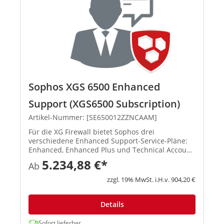
Sophos XGS 6500 Enhanced
Support (XGS6500 Subscription)
Artikel-Nummer: [SE650012ZZNCAAM]
Für die XG Firewall bietet Sophos drei
verschiedene Enhanced Support-Service-Pläne:
Enhanced, Enhanced Plus und Technical Account
Manager. Der Support steht 52 Wochen im Jahr
5.234,88 €*
Ab
an 7 Tagen die Woche rund um die Uhr zur
Verfügung, einschließlich gesetzli...
zzgl. 19% MwSt. i.H.v. 904,20 €
Details
Sofort lieferbar