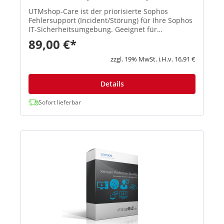
UTMshop-Care ist der priorisierte Sophos
Fehlersupport (Incident/Störung) für Ihre Sophos
IT-Sicherheitsumgebung. Geeignet für
Unternehmen, die einen externen Sophos
89,00 €*
Support mit SLA und planbaren Reaktionszeiten
benötigen. Sie erhalten definiert...
zzgl. 19% MwSt. i.H.v. 16,91 €
Details
Sofort lieferbar