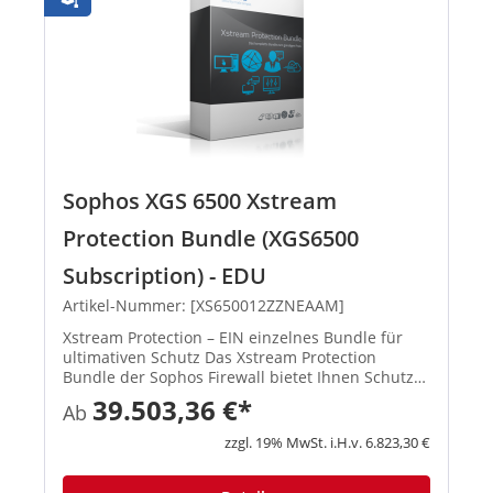
Sophos XGS 6500 Xstream
Protection Bundle (XGS6500
Subscription) - EDU
Artikel-Nummer: [XS650012ZZNEAAM]
Xstream Protection – EIN einzelnes Bundle für
ultimativen Schutz Das Xstream Protection
Bundle der Sophos Firewall bietet Ihnen Schutz
und Performance der nächsten Generation.
39.503,36 €*
Ab
Außerdem erhalten Sie eine kosteneffiziente
Lösung, mit der Sie die Hera...
zzgl. 19% MwSt. i.H.v. 6.823,30 €