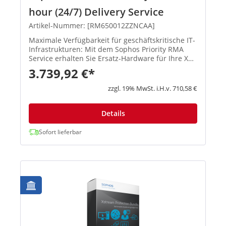
hour (24/7) Delivery Service
Artikel-Nummer: [RM650012ZZNCAA]
Maximale Verfügbarkeit für geschäftskritische IT-
Infrastrukturen: Mit dem Sophos Priority RMA
Service erhalten Sie Ersatz-Hardware für Ihre XGS
Firewall-Appliances mit einem angestrebten
3.739,92 €*
Lieferziel von nur 4 Stunden – rund um die Uhr,
...
zzgl. 19% MwSt. i.H.v. 710,58 €
Details
Sofort lieferbar