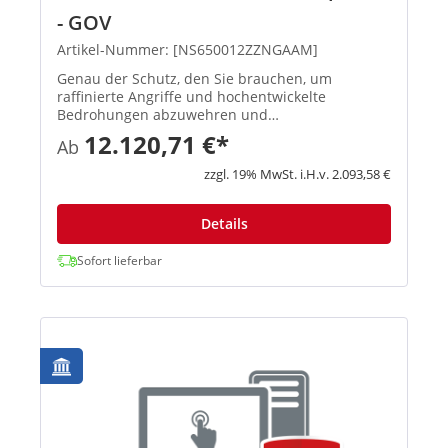
- GOV
Artikel-Nummer: [NS650012ZZNGAAM]
Genau der Schutz, den Sie brauchen, um
raffinierte Angriffe und hochentwickelte
Bedrohungen abzuwehren und
vertrauenswürdigen Benutzern einen sicheren
12.120,71 €*
Ab
Zugriff auf Ihr Netzwerk zu ermöglichen. Next-
Gen Intrusion Prevention System Bietet
zzgl. 19% MwSt. i.H.v. 2.093,58 €
erweiterten Sc...
Details
Sofort lieferbar