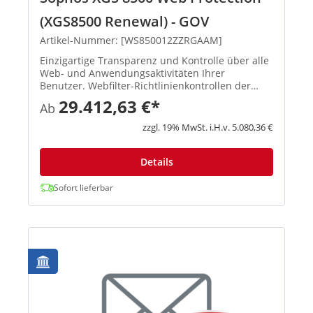
(XGS8500 Renewal) - GOV
Artikel-Nummer: [WS850012ZZRGAAM]
Einzigartige Transparenz und Kontrolle über alle
Web- und Anwendungsaktivitäten Ihrer
Benutzer. Webfilter-Richtlinienkontrollen der
Enterprise-Klasse und einzigartiger Schutz mit
29.412,63 €*
Ab
benutzer- und gruppenbasierten Next-Gen-
Anwendungskontrollen. Leistungs...
zzgl. 19% MwSt. i.H.v. 5.080,36 €
Details
Sofort lieferbar