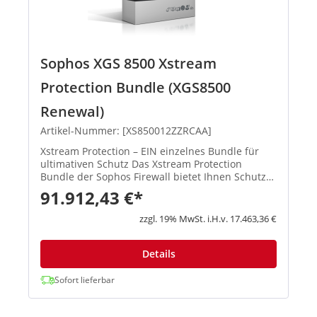
Sophos XGS 8500 Xstream
Protection Bundle (XGS8500
Renewal)
Artikel-Nummer: [XS850012ZZRCAA]
Xstream Protection – EIN einzelnes Bundle für
ultimativen Schutz Das Xstream Protection
Bundle der Sophos Firewall bietet Ihnen Schutz
und Performance der nächsten Generation.
91.912,43 €*
Außerdem erhalten Sie eine kosteneffiziente
Lösung, mit der Sie die Herau...
zzgl. 19% MwSt. i.H.v. 17.463,36 €
Details
Sofort lieferbar