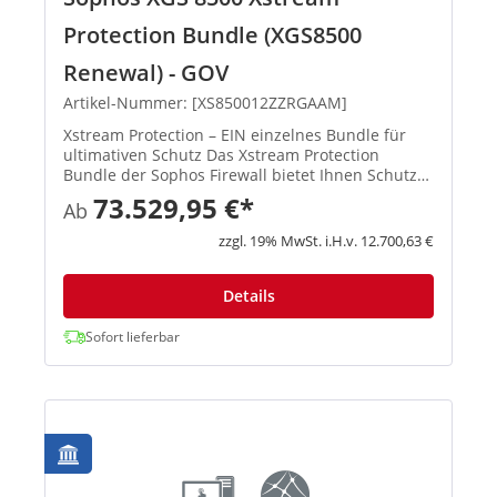
Protection Bundle (XGS8500
Renewal) - GOV
Artikel-Nummer: [XS850012ZZRGAAM]
Xstream Protection – EIN einzelnes Bundle für
ultimativen Schutz Das Xstream Protection
Bundle der Sophos Firewall bietet Ihnen Schutz
und Performance der nächsten Generation.
73.529,95 €*
Ab
Außerdem erhalten Sie eine kosteneffiziente
Lösung, mit der Sie die Herau...
zzgl. 19% MwSt. i.H.v. 12.700,63 €
Details
Sofort lieferbar