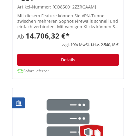
Artikel-Nummer: [CO850012ZZRGAAM]
Mit diesem Feature können Sie VPN-Tunnel
zwischen mehreren Sophos Firewalls schnell und
einfach verbinden. Mit wenigen Klicks können Sie
ein Full-Mesh-Netzwerk, eine Hub-and-Spoke-
14.706,32 €*
Ab
Topologie oder ähnliche Infrastrukturen
einrichten, und Sophos Central...
zzgl. 19% MwSt. i.H.v. 2.540,18 €
Details
Sofort lieferbar