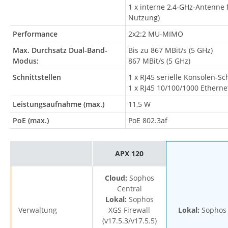
1 x interne 2,4-GHz-Antenne 
Nutzung)
Performance
2x2:2 MU-MIMO
Max. Durchsatz Dual-Band-
Bis zu 867 MBit/s (5 GHz)
Modus:
867 MBit/s (5 GHz)
Schnittstellen
1 x RJ45 serielle Konsolen-Sch
1 x RJ45 10/100/1000 Etherne
Leistungsaufnahme (max.)
11,5 W
PoE (max.)
PoE 802.3af
APX 120
Cloud:
Sophos
Central
Lokal:
Sophos
Verwaltung
XGS Firewall
Lokal:
Sophos X
(v17.5.3/v17.5.5)