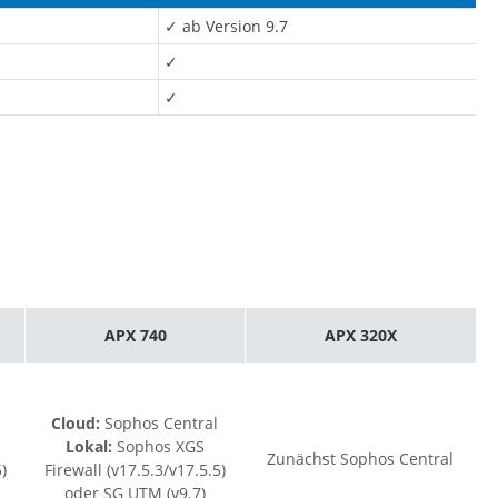
✓ ab Version 9.7
✓
✓
APX 740
APX 320X
Cloud:
Sophos Central
Lokal:
Sophos XGS
Zunächst Sophos Central
)
Firewall (v17.5.3/v17.5.5)
oder SG UTM (v9.7)