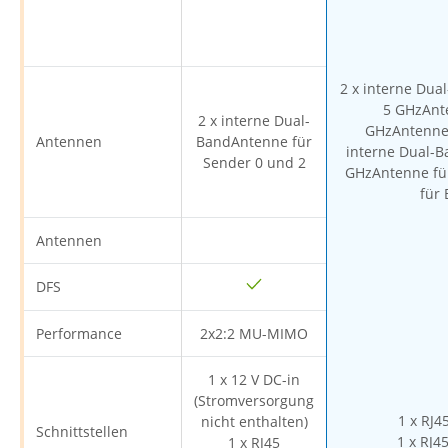
2 x interne Dua
5 GHzAnte
2 x interne Dual-
GHzAntenne 
Antennen
BandAntenne für
interne Dual-B
Sender 0 und 2
GHzAntenne für
für 
Antennen
DFS
Performance
2x2:2 MU-MIMO
1 x 12 V DC-in
(Stromversorgung
1 x RJ4
nicht enthalten)
Schnittstellen
1 x RJ4
1 x RJ45