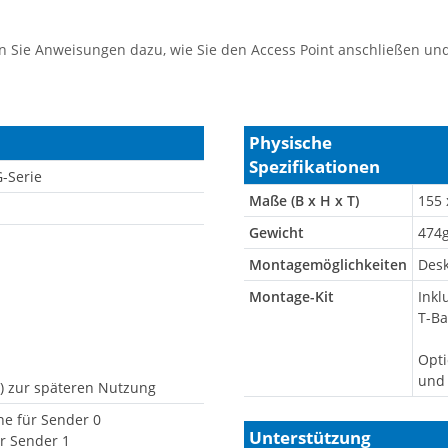
n Sie Anweisungen dazu, wie Sie den Access Point anschließen un
Physische
Spezifikationen
G-Serie
Maße (B x H x T)
155 
Gewicht
474
Montagemöglichkeiten
Des
Montage-Kit
Inkl
T-Ba
Opti
und
E) zur späteren Nutzung
ne für Sender 0
Unterstützung
r Sender 1