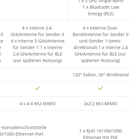
1 x 5 GHz Single-Band
1 x Bluetooth Low
Energy (BLE)
4 x interne 2,4-
4 x externe Dual-
 0
GHzAntenne für Sender 0
BandAntenne für Sender 0
ne
4 x interne 5-GHzAntenne
und Sender 1 (omni-
e
für Sender 1 1 x interne
direktional) 1 x interne 2,4
E
2,4 GHzAntenne für BLE
GHzAntenne für BLE (zur
)
(zur späteren Nutzung)
späteren Nutzung)
120° Sektor, 30° direktional
4 x 4:4 MU-MIMO
2x2:2 MU-MIMO
le Konsolenschnittstelle
1 x RJ45 10/100/1000
00/1000-Ethernet-Port
Ethernet mit PoE