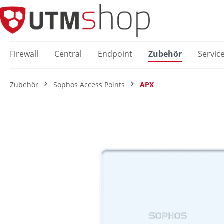
springen
Zur Hauptnavigation springen
Firewall
Central
Endpoint
Zubehör
Servic
Zubehör
Sophos Access Points
APX
Bildergalerie überspringen