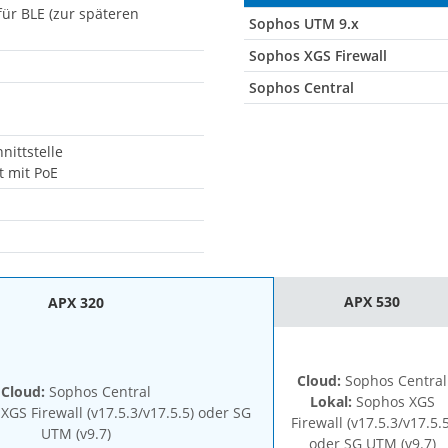
für BLE (zur späteren
Sophos UTM 9.x
Sophos XGS Firewall
Sophos Central
nittstelle
t mit PoE
APX 530
APX 320
Cloud:
Sophos Central
Cloud:
Sophos Central
Lokal:
Sophos XGS
GS Firewall (v17.5.3/v17.5.5) oder SG
Firewall (v17.5.3/v17.5.5
UTM (v9.7)
oder SG UTM (v9.7)