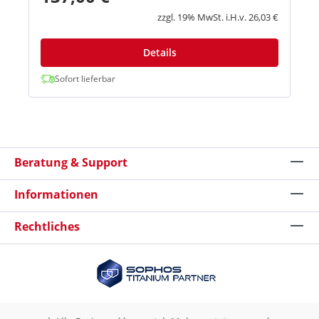
(24x7) Sicherheitsupdates & Patches Über die
Lebensdauer des...
zzgl. 19% MwSt. i.H.v. 26,03 €
Details
Sofort lieferbar
Beratung & Support
Informationen
Rechtliches