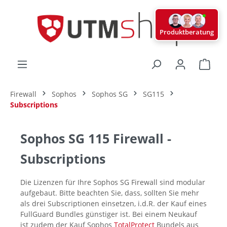
alt springen
Produktberatung
Ware
Firewall
Sophos
Sophos SG
SG115
Subscriptions
Sophos SG 115 Firewall -
Subscriptions
Die Lizenzen für Ihre Sophos SG Firewall sind modular
aufgebaut. Bitte beachten Sie, dass, sollten Sie mehr
als drei Subscriptionen einsetzen, i.d.R. der Kauf eines
FullGuard Bundles günstiger ist. Bei einem Neukauf
ist zudem der Kauf Sophos
TotalProtect
Bundels aus