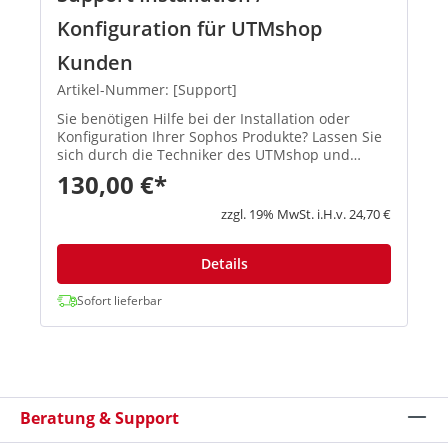
Konfiguration für UTMshop
Kunden
Artikel-Nummer: [Support]
Sie benötigen Hilfe bei der Installation oder
Konfiguration Ihrer Sophos Produkte? Lassen Sie
sich durch die Techniker des UTMshop und
damit von zertifizierten Spezialisten helfen. Nach
130,00 €*
Ihrem Kauf der Service-Stunde werden sich
unsere Techniker mit I...
zzgl. 19% MwSt. i.H.v. 24,70 €
Details
Sofort lieferbar
Beratung & Support