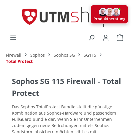
alt springen
Produktberatung
Ware
Firewall
Sophos
Sophos SG
SG115
Total Protect
Sophos SG 115 Firewall - Total
Protect
Das Sophos TotalProtect Bundle stellt die günstige
Kombination aus Sophos-Hardware und passendem
FullGuard Bundle dar. Wenn Sie Ihr Unternehmen
zudem gegen neue Bedrohungen mittels Sophos
Sandstorm absichern möchten, gibt es mit