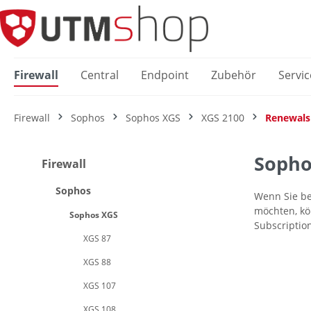
springen
Zur Hauptnavigation springen
Firewall
Central
Endpoint
Zubehör
Servic
Firewall
Sophos
Sophos XGS
XGS 2100
Renewals
Sopho
Firewall
Sophos
Wenn Sie be
möchten, kön
Sophos XGS
Subscriptio
XGS 87
XGS 88
XGS 107
XGS 108