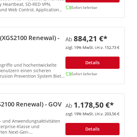
Sofort lieferbar
und Web Control, Application
884,21 €*
(XGS2100 Renewal) -
Ab
zzgl. 19% MwSt. i.H.v. 152,73 €
Details
ngriffe und hochentwickelte
enutzern einen sicheren
Sofort lieferbar
trusion Prevention System Bietet
1.178,50 €*
S2100 Renewal) - GOV
Ab
zzgl. 19% MwSt. i.H.v. 203,56 €
b- und Anwendungsaktivitäten
nterprise-Klasse und
Details
rten Next-Gen-