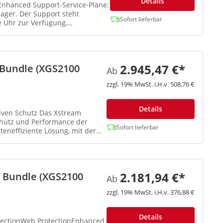
Details
 Enhanced Support-Service-Pläne:
ger. Der Support steht
Sofort lieferbar
 Uhr zur Verfügung,
2.945,47 €*
 Bundle (XGS2100
Ab
zzgl. 19% MwSt. i.H.v. 508,76 €
Details
tz Das Xstream
Schutz und Performance der
Sofort lieferbar
eneffiziente Lösung, mit der
2.181,94 €*
n Bundle (XGS2100
Ab
zzgl. 19% MwSt. i.H.v. 376,88 €
Details