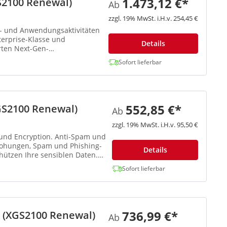
1.473,12 €*
S2100 Renewal)
Ab
zzgl. 19% MwSt. i.H.v. 254,45 €
b- und Anwendungsaktivitäten
nterprise-Klasse und
Details
rten Next-Gen-
Sofort lieferbar
552,85 €*
GS2100 Renewal)
Ab
zzgl. 19% MwSt. i.H.v. 95,50 €
 und Encryption. Anti-Spam und
drohungen, Spam und Phishing-
Details
hützen Ihre sensiblen Daten.
Sofort lieferbar
736,99 €*
n (XGS2100 Renewal)
Ab