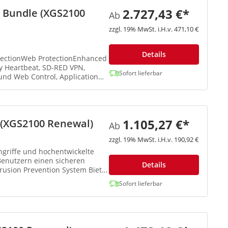
2.727,43 €*
n Bundle (XGS2100
Ab
zzgl. 19% MwSt. i.H.v. 471,10 €
Details
Sofort lieferbar
und Web Control, Application
1.105,27 €*
 (XGS2100 Renewal)
Ab
zzgl. 19% MwSt. i.H.v. 190,92 €
ngriffe und hochentwickelte
enutzern einen sicheren
Details
trusion Prevention System Bietet
Sofort lieferbar