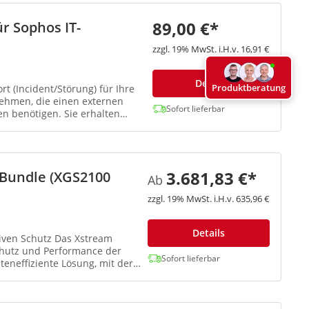
89,00 €*
r Sophos IT-
zzgl. 19% MwSt. i.H.v. 16,91 €
Details
Produktberatung
t (Incident/Störung) für Ihre
ehmen, die einen externen
Sofort lieferbar
n benötigen. Sie erhalten
3.681,83 €*
 Bundle (XGS2100
Ab
zzgl. 19% MwSt. i.H.v. 635,96 €
Details
tz Das Xstream
Schutz und Performance der
Sofort lieferbar
eneffiziente Lösung, mit der