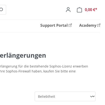
0,00 €*
Ware
Support Portal
Academy
 Verlängerungen
Verlängerung für die bestehende Sophos-Lizenz erwerben
hre Sophos-Firewall haben, kaufen Sie bitte eine