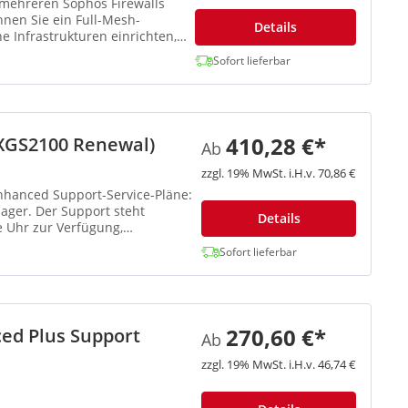
mehreren Sophos Firewalls
nnen Sie ein Full-Mesh-
Details
 Infrastrukturen einrichten,
Sofort lieferbar
410,28 €*
XGS2100 Renewal)
Ab
zzgl. 19% MwSt. i.H.v. 70,86 €
Enhanced Support-Service-Pläne:
ger. Der Support steht
Details
 Uhr zur Verfügung,
Sofort lieferbar
270,60 €*
ed Plus Support
Ab
zzgl. 19% MwSt. i.H.v. 46,74 €