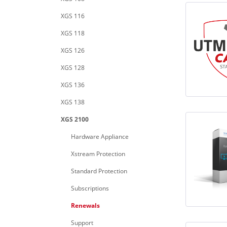
XGS 116
XGS 118
XGS 126
XGS 128
XGS 136
XGS 138
XGS 2100
Hardware Appliance
Xstream Protection
Standard Protection
Subscriptions
Renewals
Support