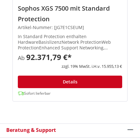
Sophos XGS 7500 mit Standard
Protection
Artikel-Nummer: [JG7E1CSEUM]
In Standard Protection enthalten
HardwareBasislizenzNetwork ProtectionWeb
ProtectionEnhanced Support Networking,
Wireless, Xstream-Architektur, unbegrenztes
92.371,79 €*
Ab
Remote Access VPN, Site-to-Site VPN, Reporting
XStream TLS und DPI Engine, IPS, ATP, S...
zzgl. 19% MwSt. i.H.v. 15.955,13 €
Details
Sofort lieferbar
Beratung & Support