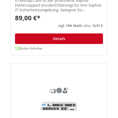
UTMshop-Care ist der priorisierte Sophos
Fehlersupport (Incident/Störung) für Ihre Sophos
IT-Sicherheitsumgebung. Geeignet für
Unternehmen, die einen externen Sophos
89,00 €*
Support mit SLA und planbaren Reaktionszeiten
benötigen. Sie erhalten definiert...
zzgl. 19% MwSt. i.H.v. 16,91 €
Details
Sofort lieferbar