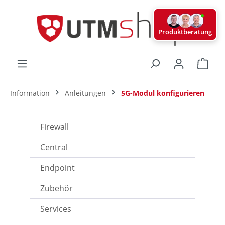
alt springen
Produktberatung
Ware
Information
Anleitungen
5G-Modul konfigurieren
Firewall
Central
Endpoint
Zubehör
Services