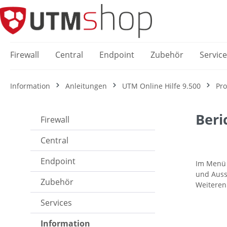
springen
Zur Hauptnavigation springen
Firewall
Central
Endpoint
Zubehör
Servic
Information
Anleitungen
UTM Online Hilfe 9.500
Pro
Beri
Firewall
Central
Endpoint
Im Men
und Auss
Zubehör
Weiteren
Services
Information