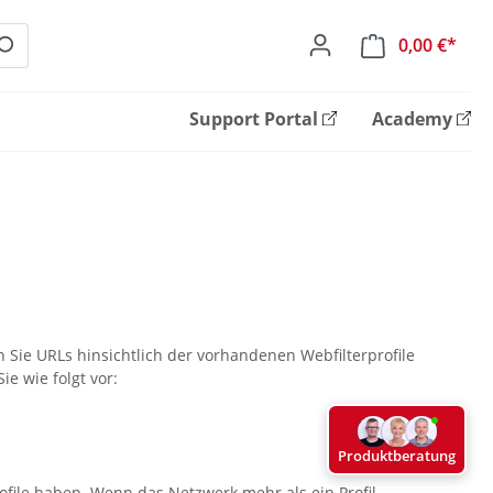
0,00 €*
Ware
Support Portal
Academy
Sie URLs hinsichtlich der vorhandenen Webfilterprofile
ie wie folgt vor:
Produktberatung
file haben. Wenn das Netzwerk mehr als ein Profil