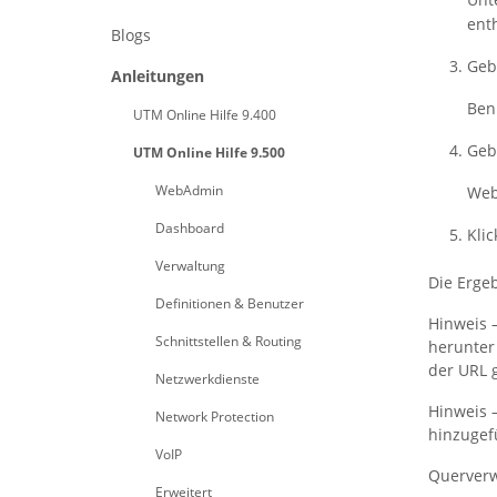
enth
Blogs
Geb
Anleitungen
Ben
UTM Online Hilfe 9.400
Geb
UTM Online Hilfe 9.500
WebAdmin
Webf
Dashboard
Kli
Verwaltung
Die Erge
Definitionen & Benutzer
Hinweis 
Schnittstellen & Routing
herunter
der URL 
Netzwerkdienste
Hinweis 
Network Protection
hinzugefü
VoIP
Querverw
Erweitert