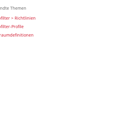
ndte Themen
ilter > Richtlinien
ilter-Profile
traumdefinitionen