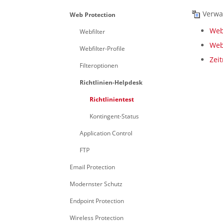
Verwa
Web Protection
Webf
Webfilter
Webf
Webfilter-Profile
Zei
Filteroptionen
Richtlinien-Helpdesk
Richtlinientest
Kontingent-Status
Application Control
FTP
Email Protection
Modernster Schutz
Endpoint Protection
Wireless Protection