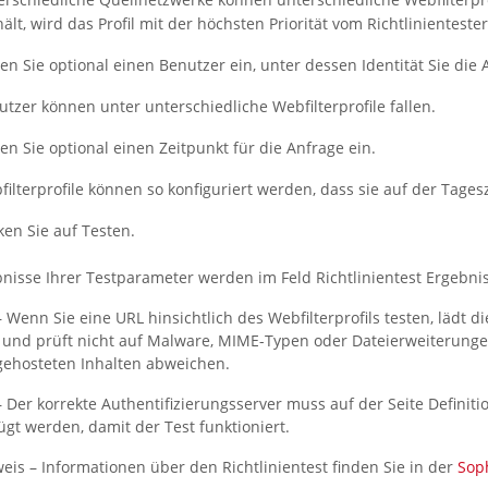
ält, wird das Profil mit der höchsten Priorität vom Richtlinienteste
en Sie optional einen Benutzer ein, unter dessen Identität Sie die
utzer können unter unterschiedliche Webfilterprofile fallen.
en Sie optional einen Zeitpunkt für die Anfrage ein.
ilterprofile können so konfiguriert werden, dass sie auf der Tages
cken Sie auf
Testen
.
bnisse Ihrer Testparameter werden im Feld
Richtlinientest Ergebni
–
Wenn Sie eine URL hinsichtlich des Webfilterprofils testen, lädt di
 und prüft nicht auf Malware, MIME-Typen oder Dateierweiterungen.
gehosteten Inhalten abweichen.
–
Der korrekte Authentifizierungsserver muss auf der Seite
Definiti
gt werden, damit der Test funktioniert.
eis –
Informationen über den Richtlinientest finden Sie in der
Sop