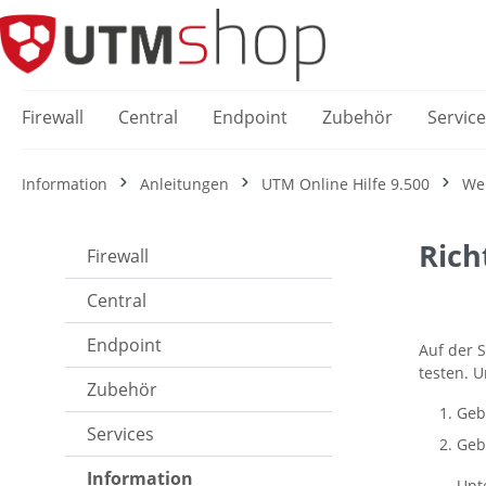
springen
Zur Hauptnavigation springen
Firewall
Central
Endpoint
Zubehör
Servic
Information
Anleitungen
UTM Online Hilfe 9.500
Web
Rich
Firewall
Central
Endpoint
Auf der 
testen. U
Zubehör
Geb
Services
Geb
Information
Unt