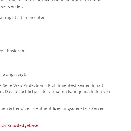
r verwendet.
 Anfrage testen möchten.
zeit basieren.
sse
angezeigt.
e Seite
Web Protection > Richtlinientest
keinen Inhalt
 Das tatsächliche Filterverhalten kann je nach den von
onen & Benutzer > Authentifizierungsdienste > Server
hos
Knowledgebase
.