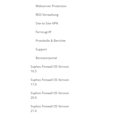
Webserver Protection
RED-Verwaltung
Site-to-Site-VPN
Fernzugriff
Protokolle & Berichte
Support
Benutzerportal
Sophos Firewall OS Version
16.5
Sophos Firewall OS Version
17.0
Sophos Firewall OS Version
20.0
Sophos Firewall OS Version
21.0