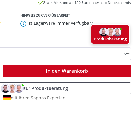
Gratis Versand ab 150 Euro innerhalb Deutschlands
HINWEIS ZUR VERFÜGBARKEIT
r
Ist Lagerware immer verfügbar?
Produktberatung
ib den gewünschten Wert ein oder benutz
In den Warenkorb
zur Produktberatung
mit Ihren Sophos Experten