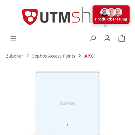
alt springen
Produktberatung
Ware
Zubehör
Sophos Access Points
APX
Bildergalerie überspringen