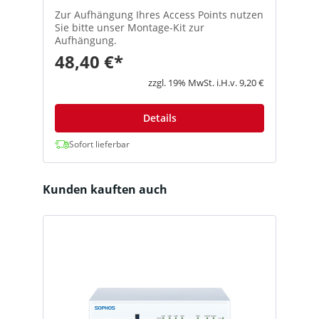
P
Zur Aufhängung Ihres Access Points nutzen
D
ch
Sie bitte unser Montage-Kit zur
e
er
Aufhängung.
i
W
48,40 €*
1
f
s
v
0 €
zzgl. 19% MwSt. i.H.v. 9,20 €
d
E
P
h
Details
N
ie
k
Sofort lieferbar
(
v
a
Produktgalerie überspringen
Kunden kauften auch
P
d
p
k
a
f
N
u
N
N