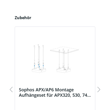
Produktgalerie überspringen
Zubehör
t
Sophos APX/AP6 Montage
S
Aufhängeset für APX320, 530, 740
(
and AP6 420, 420E, 840, 840E
N