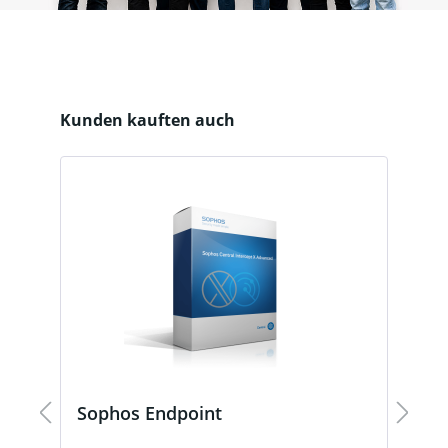
Produktgalerie überspringen
Kunden kauften auch
Sophos Endpoint
S