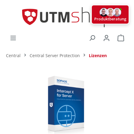
alt springen
Produktberatung
Ware
Central
Central Server Protection
Lizenzen
Bildergalerie überspringen