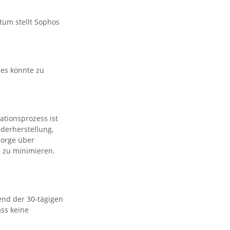
tum stellt Sophos
ies könnte zu
tionsprozess ist
ederherstellung,
Sorge über
e zu minimieren.
nd der 30-tägigen
ass keine