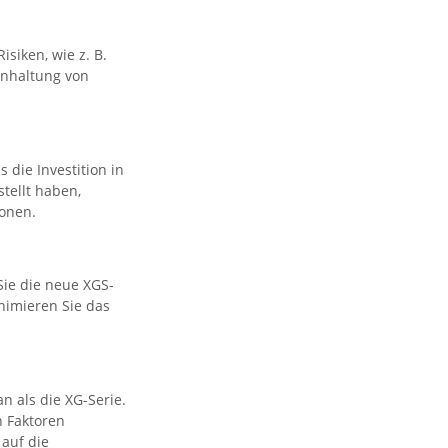
siken, wie z. B.
inhaltung von
die Investition in
tellt haben,
ionen.
Sie die neue XGS-
nimieren Sie das
n als die XG-Serie.
n Faktoren
 auf die