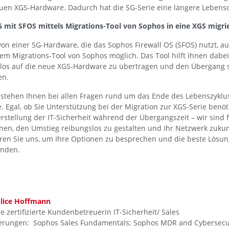
uen XGS-Hardware. Dadurch hat die SG-Serie eine längere Lebens
SG mit SFOS mittels Migrations-Tool von Sophos in eine XGS migri
 von einer SG-Hardware, die das Sophos Firewall OS (SFOS) nutzt, au
em Migrations-Tool von Sophos möglich. Das Tool hilft Ihnen dabe
tlos auf die neue XGS-Hardware zu übertragen und den Übergang s
en.
tehen Ihnen bei allen Fragen rund um das Ende des Lebenszyklus
. Egal, ob Sie Unterstützung bei der Migration zur XGS-Serie benö
rstellung der IT-Sicherheit während der Übergangszeit – wir sind f
nen, den Umstieg reibungslos zu gestalten und Ihr Netzwerk zukun
ren Sie uns, um Ihre Optionen zu besprechen und die beste Lösung
inden.
lice Hoffmann
e zertifizierte Kundenbetreuerin IT-Sicherheit/ Sales
zierungen: Sophos Sales Fundamentals; Sophos MDR and Cybersecuri