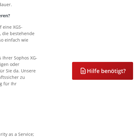
dauer.
eren?
f eine XGS-
i, die bestehende
o einfach wie
 Ihrer Sophos XG-
tigen oder
Hilfe benötigt?
ür Sie da. Unsere
ftssicher zu
 für Ihr
ty as a Service;