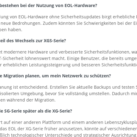
 bestehen bei der Nutzung von EOL-Hardware?
ung von EOL-Hardware ohne Sicherheitsupdates birgt erhebliche Ri
ür neue Bedrohungen. Zudem könnten Sie Schwierigkeiten bei der E
ben haben.
teil des Wechsels zur XGS-Serie?
et modernere Hardware und verbesserte Sicherheitsfunktionen, was 
IT-Sicherheit lohnenswert macht. Einige Benutzer, die bereits umges
er erheblichen Leistungssteigerung und besseren Sicherheitsfunkt
 die Migration planen, um mein Netzwerk zu schützen?
anung ist entscheidend. Erstellen Sie aktuelle Backups und testen 
isolierten Umgebung, bevor Sie vollständig umstellen. Dadurch mi
men während der Migration.
 SG-Serie später als die XG-Serie?
rt auf einer anderen Plattform und einem anderen Lebenszykluspla
 das EOL der XG-Serie früher anzusetzen, könnte auf verschiedene
ßlich technologischer Unterschiede und strategischer Ausrichtung