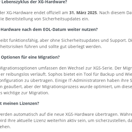
r Lebenszyklus der XG-Hardware?
der XG-Hardware endet offiziell am
31. März 2025
. Nach diesem Da
e Bereitstellung von Sicherheitsupdates ein.
XG-Hardware nach dem EOL-Datum weiter nutzen?
leibt funktionsfähig, aber ohne Sicherheitsupdates und Support. D
heitsrisiken führen und sollte gut überlegt werden.
 Optionen für eine Migration?
igrationsoptionen umfassen den Wechsel zur XGS-Serie. Der Migra
s er reibungslos verläuft. Sophos bietet ein Tool für Backup und Wi
onfiguration zu übertragen. Einige IT-Administratoren haben ihre 
n geäußert, aber der Migrationsprozess wurde optimiert, um dies
es wichtige zur Migration.
it meinen Lizenzen?
werden automatisch auf die neue XGS-Hardware übertragen. Währe
d Ihre aktuelle Lizenz weiterhin aktiv sein, um sicherzustellen, d
tehen.