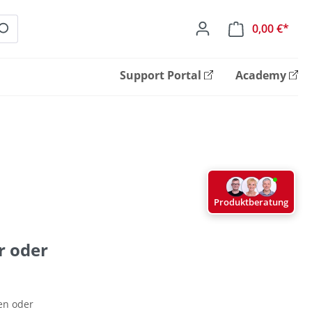
0,00 €*
Ware
Support Portal
Academy
Produktberatung
r oder
en oder