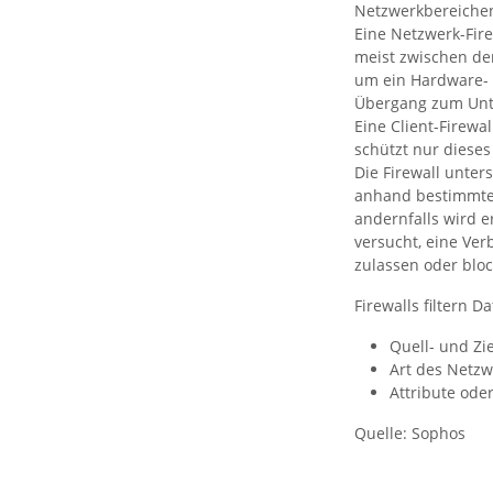
Netzwerkbereichen.
Eine Netzwerk-Fire
meist zwischen de
um ein Hardware- 
Übergang zum Unt
Eine Client-Firewa
schützt nur dieses
Die Firewall unte
anhand bestimmter 
andernfalls wird e
versucht, eine Ve
zulassen oder blo
Firewalls filtern 
Quell- und Zi
Art des Netzwe
Attribute ode
Quelle: Sophos