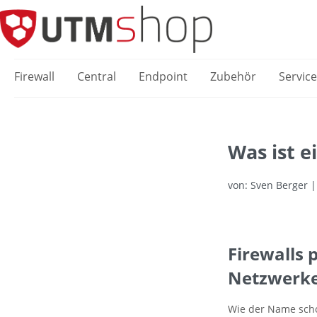
springen
Zur Hauptnavigation springen
Firewall
Central
Endpoint
Zubehör
Servic
Was ist e
von: Sven Berger |
Firewalls
Netzwerke 
Wie der Name schon