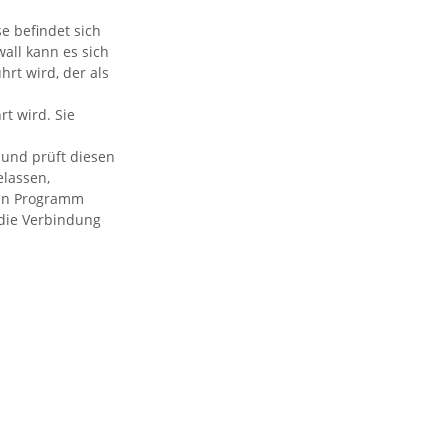
e befindet sich
all kann es sich
rt wird, der als
t wird. Sie
und prüft diesen
elassen,
 ein Programm
 die Verbindung