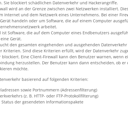
 Sie blockiert schädlichen Datenverkehr und Hackerangriffe.
wall wird an der Grenze zwischen zwei Netzwerken installiert. Dies
m Internet und dem Netzwerk eines Unternehmens. Bei einer Firew
Gerät handeln oder um Software, die auf einem Computer ausgefüh
ernehmensnetzwerk arbeitet.
ll ist Software, die auf dem Computer eines Endbenutzers ausgeführ
 eine Gerät.
rsucht den gesamten eingehenden und ausgehenden Datenverkehr 
Kriterien. Sind diese Kriterien erfüllt, wird der Datenverkehr zug
r blockiert. Eine Client-Firewall kann den Benutzer warnen, wenn
rbindung herzustellen. Der Benutzer kann dann entscheiden, ob er
ckieren möchte.
Datenverkehr basierend auf folgenden Kriterien:
eladressen sowie Portnummern (Adressenfilterung)
rkverkehrs (z. B. HTTP- oder FTP-Protokollfilterung)
r Status der gesendeten Informationspakete