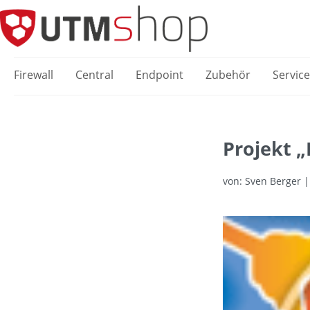
springen
Zur Hauptnavigation springen
Firewall
Central
Endpoint
Zubehör
Servic
Projekt 
von: Sven Berger |