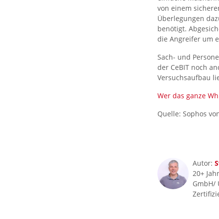
von einem sicheren
Überlegungen dazu
benötigt. Abgesic
die Angreifer um e
Sach- und Persone
der CeBIT noch an
Versuchsaufbau li
Wer das ganze Whi
Quelle: Sophos von
Autor:
S
20+ Jahr
GmbH/ 
Zertifiz