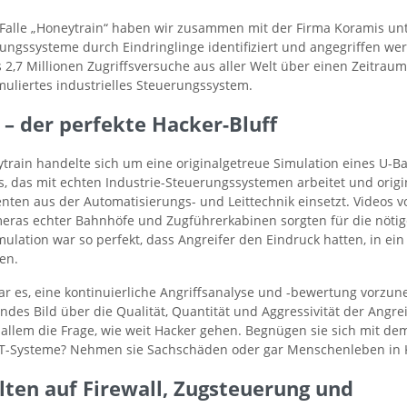
-Falle „Honeytrain“ haben wir zusammen mit der Firma Koramis unt
rungssysteme durch Eindringlinge identifiziert und angegriffen we
s 2,7 Millionen Zugriffsversuche aus aller Welt über einen Zeitrau
uliertes industrielles Steuerungssystem.
– der perfekte Hacker-Bluff
train handelte sich um eine originalgetreue Simulation eines U-B
, das mit echten Industrie-Steuerungssystemen arbeitet und origi
ten aus der Automatisierungs- und Leittechnik einsetzt. Videos v
as echter Bahnhöfe und Zugführerkabinen sorgten für die nötig
ulation war so perfekt, dass Angreifer den Eindruck hatten, in ein 
en.
war es, eine kontinuierliche Angriffsanalyse und -bewertung vorz
des Bild über die Qualität, Quantität und Aggressivität der Angrei
allem die Frage, wie weit Hacker gehen. Begnügen sie sich mit de
 IT-Systeme? Nehmen sie Sachschäden oder gar Menschenleben in 
elten auf Firewall, Zugsteuerung und