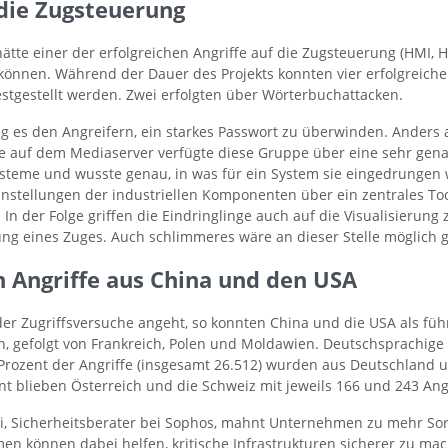
 die Zugsteuerung
hätte einer der erfolgreichen Angriffe auf die Zugsteuerung (HMI
können. Während der Dauer des Projekts konnten vier erfolgreiche
estgestellt werden. Zwei erfolgten über Wörterbuchattacken.
ng es den Angreifern, ein starkes Passwort zu überwinden. Anders a
 auf dem Mediaserver verfügte diese Gruppe über eine sehr gen
systeme und wusste genau, in was für ein System sie eingedrungen
instellungen der industriellen Komponenten über ein zentrales To
 In der Folge griffen die Eindringlinge auch auf die Visualisierung 
ung eines Zuges. Auch schlimmeres wäre an dieser Stelle möglich 
n Angriffe aus China und den USA
der Zugriffsversuche angeht, so konnten China und die USA als fü
en, gefolgt von Frankreich, Polen und Moldawien. Deutschsprachig
n Prozent der Angriffe (insgesamt 26.512) wurden aus Deutschland
t blieben Österreich und die Schweiz mit jeweils 166 und 243 Ang
i, Sicherheitsberater bei Sophos, mahnt Unternehmen zu mehr Sor
n können dabei helfen, kritische Infrastrukturen sicherer zu mac