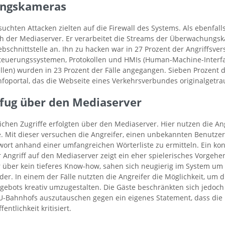
ngskameras
suchten Attacken zielten auf die Firewall des Systems. Als ebenfall
ch der Mediaserver. Er verarbeitet die Streams der Überwachungs
bschnittstelle an. Ihn zu hacken war in 27 Prozent der Angriffsver
euerungssystemen, Protokollen und HMIs (Human-Machine-Interfa
llen) wurden in 23 Prozent der Fälle angegangen. Sieben Prozent d
Infoportal, das die Webseite eines Verkehrsverbundes originalgetrau
nfug über den Mediaserver
eichen Zugriffe erfolgten über den Mediaserver. Hier nutzen die An
. Mit dieser versuchen die Angreifer, einen unbekannten Benutzer
rt anhand einer umfangreichen Wörterliste zu ermitteln. Ein konk
r Angriff auf den Mediaserver zeigt ein eher spielerisches Vorgehe
r über kein tieferes Know-how, sahen sich neugierig im System um
r. In einem der Fälle nutzten die Angreifer die Möglichkeit, um 
gebots kreativ umzugestalten. Die Gäste beschränkten sich jedoch
U-Bahnhofs auszutauschen gegen ein eigenes Statement, dass die
ntlichkeit kritisiert.