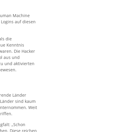
, Human Machine
 Logins auf diesen
ls die
aue Kenntnis
 waren. Die Hacker
ol aus und
zu und aktivierten
gewesen.
hrende Länder
e Länder sind kaum
 unternommen. Weit
riffen.
gfalt: „Schon
hen. Diese reichen