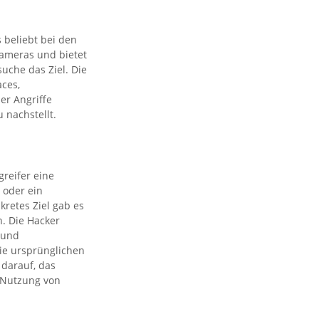
s beliebt bei den
kameras und bietet
suche das Ziel. Die
ces,
er Angriffe
 nachstellt.
greifer eine
 oder ein
retes Ziel gab es
n. Die Hacker
 und
die ursprünglichen
 darauf, das
 Nutzung von