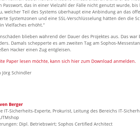
 Passwort, das in einer Vielzahl der Fälle nicht genutzt wurde, bis 
, welcher Teil des Systems überhaupt eine Anbindung an das öffe
herte Systemzonen und eine SSL-Verschlüsselung hätten den die Sc
in Vielfaches erhöht.“
nschäden blieben während der Dauer des Projektes aus. Das war 
ders. Damals schepperte es am zweiten Tag am Sophos-Messestand 
eßen Hacker einen Zug entgleisen.
te Paper lesen möchte, kann sich hier zum Download anmelden.
 Jörg Schindler
ven Berger
e IT-Sicherheits-Experte, Prokurist, Leitung des Bereichs IT-Sicherhe
UTMshop
ierungen: Dipl. Betriebswirt; Sophos Certified Architect