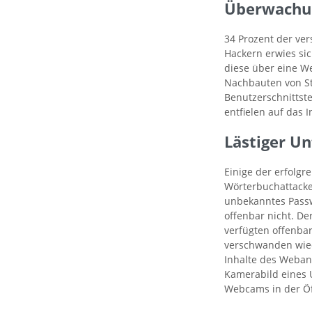
Überwachu
34 Prozent der ver
Hackern erwies si
diese über eine We
Nachbauten von St
Benutzerschnittste
entfielen auf das 
Lästiger U
Einige der erfolgr
Wörterbuchattacke
unbekanntes Passwo
offenbar nicht. De
verfügten offenba
verschwanden wiede
Inhalte des Weban
Kamerabild eines 
Webcams in der Öffe