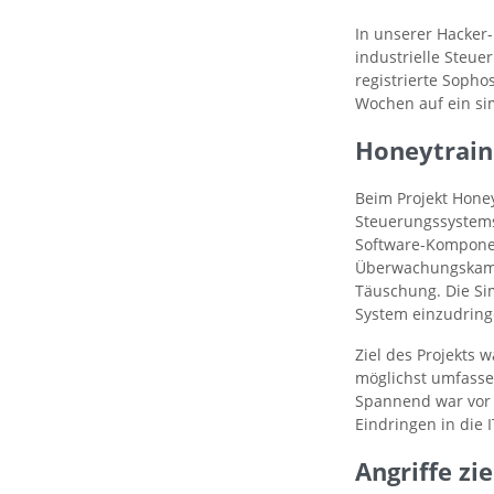
In unserer Hacker
industrielle Steue
registrierte Sopho
Wochen auf ein sim
Honeytrain 
Beim Projekt Honey
Steuerungssystems
Software-Komponen
Überwachungskamer
Täuschung. Die Sim
System einzudring
Ziel des Projekts 
möglichst umfassen
Spannend war vor 
Eindringen in die
Angriffe zi