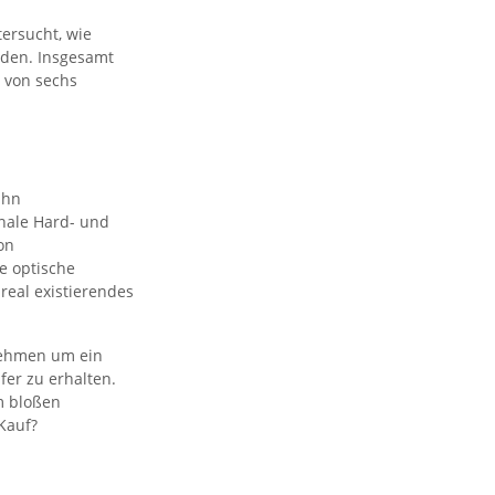
ersucht, wie
rden. Insgesamt
m von sechs
ahn
nale Hard- und
on
e optische
real existierendes
unehmen um ein
fer zu erhalten.
m bloßen
Kauf?