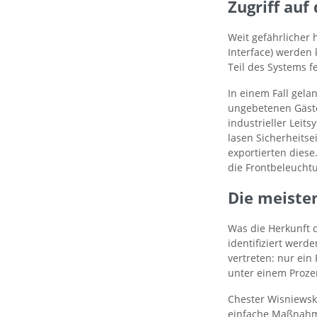
Zugriff auf
Weit gefährlicher 
Interface) werden 
Teil des Systems f
In einem Fall gela
ungebetenen Gäste
industrieller Leit
lasen Sicherheitse
exportierten diese.
die Frontbeleucht
Die meiste
Was die Herkunft 
identifiziert werd
vertreten: nur ei
unter einem Prozen
Chester Wisniewsk
einfache Maßnahme