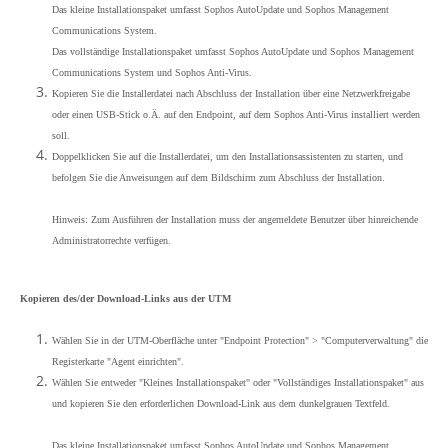
Das kleine Installationspaket umfasst Sophos AutoUpdate und Sophos Management
Communications System.
Das vollständige Installationspaket umfasst Sophos AutoUpdate und Sophos Management
Communications System und Sophos Anti-Virus.
Kopieren Sie die Installerdatei nach Abschluss der Installation über eine Netzwerkfreigabe
oder einen USB-Stick o.Ä. auf den Endpoint, auf dem Sophos Anti-Virus installiert werden
soll.
Doppelklicken Sie auf die Installerdatei, um den Installationsassistenten zu starten, und
befolgen Sie die Anweisungen auf dem Bildschirm zum Abschluss der Installation.
Hinweis: Zum Ausführen der Installation muss der angemeldete Benutzer über hinreichende
Administratorrechte verfügen.
Kopieren des/der Download-Links aus der UTM
Wählen Sie in der UTM-Oberfläche unter "Endpoint Protection" > "Computerverwaltung" die
Registerkarte "Agent einrichten".
Wählen Sie entweder "Kleines Installationspaket" oder "Vollständiges Installationspaket" aus
und kopieren Sie den erforderlichen Download-Link aus dem dunkelgrauen Textfeld.
Das kleine Installationspaket umfasst Sophos AutoUpdate und Sophos Management