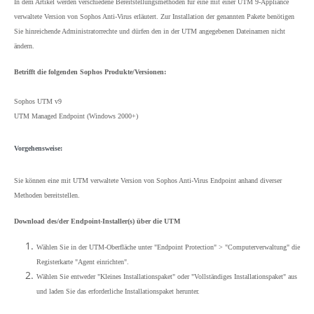
In dem Artikel werden verschiedene Bereitstellungsmethoden für eine mit einer UTM 9-Appliance
verwaltete Version von Sophos Anti-Virus erläutert. Zur Installation der genannten Pakete benötigen
Sie hinreichende Administratorrechte und dürfen den in der UTM angegebenen Dateinamen nicht
ändern.
Betrifft die folgenden Sophos Produkte/Versionen:
Sophos UTM v9
UTM Managed Endpoint (Windows 2000+)
Vorgehensweise:
Sie können eine mit UTM verwaltete Version von Sophos Anti-Virus Endpoint anhand diverser
Methoden bereitstellen.
Download des/der Endpoint-Installer(s) über die UTM
Wählen Sie in der UTM-Oberfläche unter "Endpoint Protection" > "Computerverwaltung" die
Registerkarte "Agent einrichten".
Wählen Sie entweder "Kleines Installationspaket" oder "Vollständiges Installationspaket" aus
und laden Sie das erforderliche Installationspaket herunter.