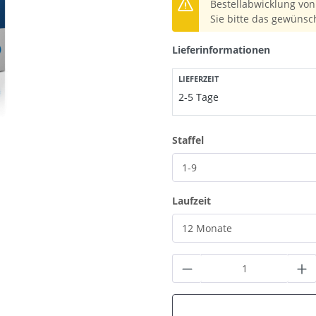
Bestellabwicklung von 
Sie bitte das gewünsc
Lieferinformationen
LIEFERZEIT
2-5 Tage
auswählen
Staffel
auswählen
Laufzeit
Produkt Anzahl: G