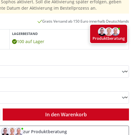
Sophos aktiviert. Soll die Aktivierung später erfolgen, geben
hte Datum der Aktivierung im Bestellprozess an.
Gratis Versand ab 150 Euro innerhalb Deutschlands
LAGERBESTAND
Produktberatung
100 auf Lager
ib den gewünschten Wert ein oder benutz
In den Warenkorb
zur Produktberatung