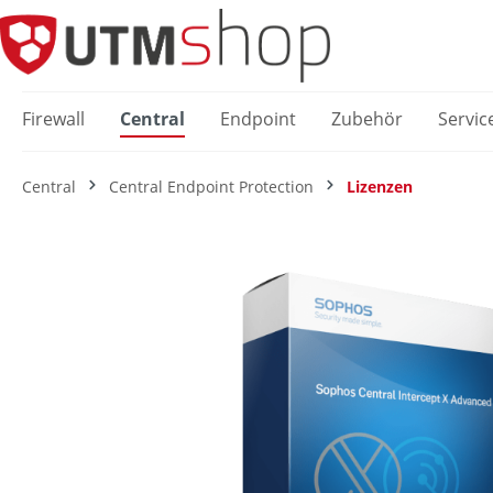
springen
Zur Hauptnavigation springen
Firewall
Central
Endpoint
Zubehör
Servic
Central
Central Endpoint Protection
Lizenzen
Bildergalerie überspringen